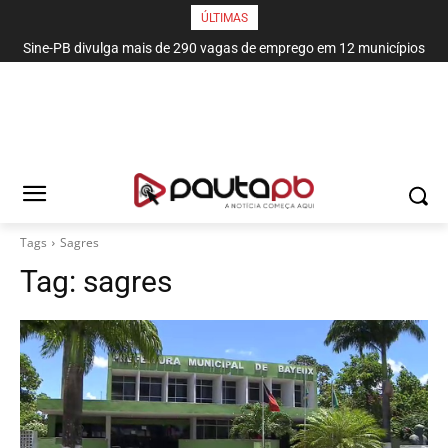
ÚLTIMAS
Sine-PB divulga mais de 290 vagas de emprego em 12 municípios
paraibanos
Tags
Sagres
Tag:
sagres