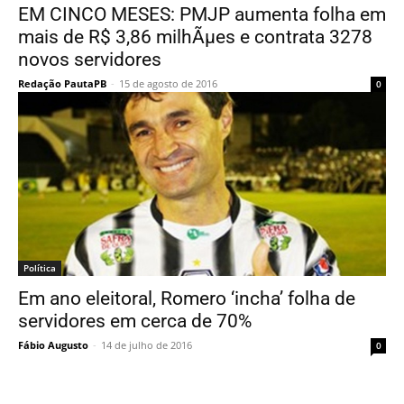
EM CINCO MESES: PMJP aumenta folha em
mais de R$ 3,86 milhÃµes e contrata 3278
novos servidores
Redação PautaPB
-
15 de agosto de 2016
0
Política
Em ano eleitoral, Romero ‘incha’ folha de
servidores em cerca de 70%
Fábio Augusto
-
14 de julho de 2016
0