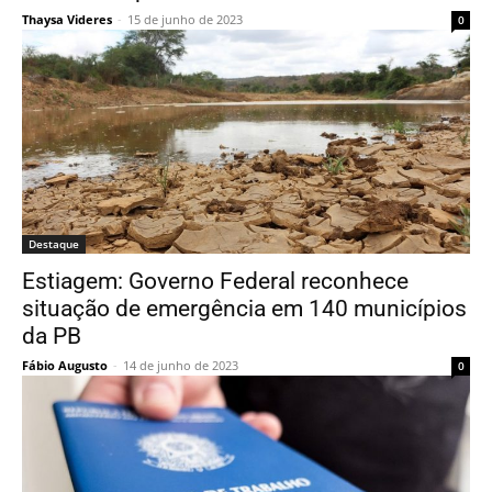
Thaysa Videres
-
15 de junho de 2023
0
Destaque
Estiagem: Governo Federal reconhece
situação de emergência em 140 municípios
da PB
Fábio Augusto
-
14 de junho de 2023
0