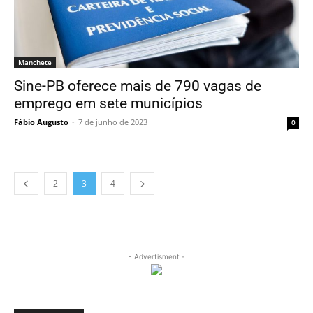
Manchete
Sine-PB oferece mais de 790 vagas de
emprego em sete municípios
Fábio Augusto
-
7 de junho de 2023
0
2
3
4
- Advertisment -