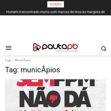
ÚLTIMAS
Homem é encontrado morto com marcas de tiros às margens de
rodovia em Campina Grande
Tags
MunicÃ­pios
Tag:
municÃ­pios