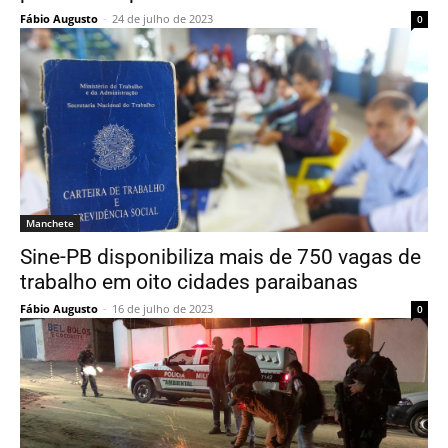
Fábio Augusto
-
24 de julho de 2023
0
Manchete
Sine-PB disponibiliza mais de 750 vagas de
trabalho em oito cidades paraibanas
Fábio Augusto
-
16 de julho de 2023
0