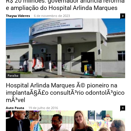
R$ 20 milhões: governador anuncia reforma
e ampliação do Hospital Arlinda Marques
Thaysa Videres
-
6 de novembro de 2023
0
Paraí­ba
Hospital Arlinda Marques Ã© pioneiro na
implantaÃ§Ã£o consultÃ³rio odontolÃ³gico
mÃ³vel
Auto Pauta
-
19 de julho de 2016
0