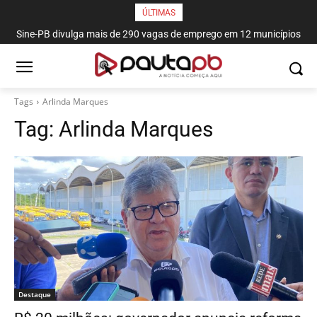
ÚLTIMAS
Sine-PB divulga mais de 290 vagas de emprego em 12 municípios
paraibanos
Tags
Arlinda Marques
Tag:
Arlinda Marques
Destaque