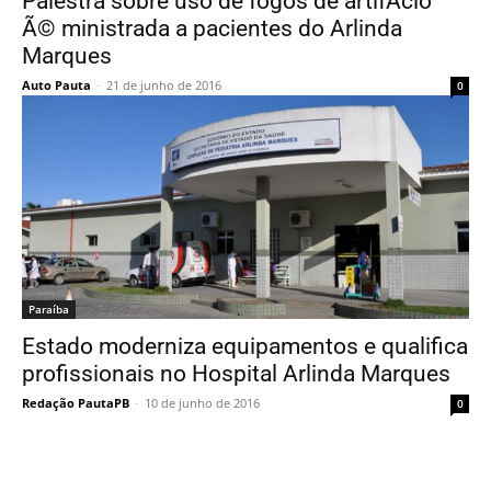
Palestra sobre uso de fogos de artifÃ­cio
Ã© ministrada a pacientes do Arlinda
Marques
Auto Pauta
-
21 de junho de 2016
0
Paraí­ba
Estado moderniza equipamentos e qualifica
profissionais no Hospital Arlinda Marques
Redação PautaPB
-
10 de junho de 2016
0