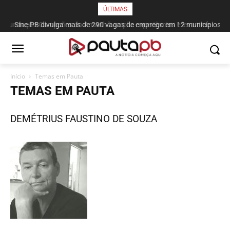
ÚLTIMAS
Fundação Campeões do Amanhã amplia experiências e leva time
Sine-PB divulga mais de 290 vagas de emprego em 12 municípios
sub-14 de futebol para amistoso em Natal
paraibanos
Início
Temas em Pauta
TEMAS EM PAUTA
DEMÉTRIUS FAUSTINO DE SOUZA