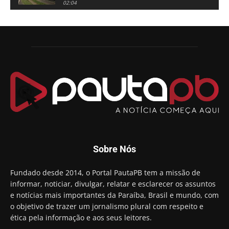
02:04
Adriano Galdino lança oficialmente sua pré-
candidatura a governador da Paraíba
01:54
Chapa dos sonhos: Cícero agradece a Galdino,
mas defende unidade no grupo do governador
00:53
Arthur Lira parabeniza Karla Pimentel por sua
reeleição em Conde
00:23
Aguinaldo Ribeiro destaca apoio do PP a Hugo
Motta presidir a Câmara Federal
01:21
Candidato a prefeito, Alexandre Coco Seco é
Sobre Nós
preso e faz vídeo na cadeia
01:58
Hugo Motta retira projeto que permitia bancos
Fundado desde 2014, o Portal PautaPB tem a missão de
"confiscar" dinheiro de clientes
informar, noticiar, divulgar, relatar e esclarecer os assuntos
01:49
e notícias mais importantes da Paraíba, Brasil e mundo, com
Descaso da gestão Panta deixa crianças e
o objetivo de trazer um jornalismo plural com respeito e
professoras 'ilhadas' em creche
ética pela informação e aos seus leitores.
00:16