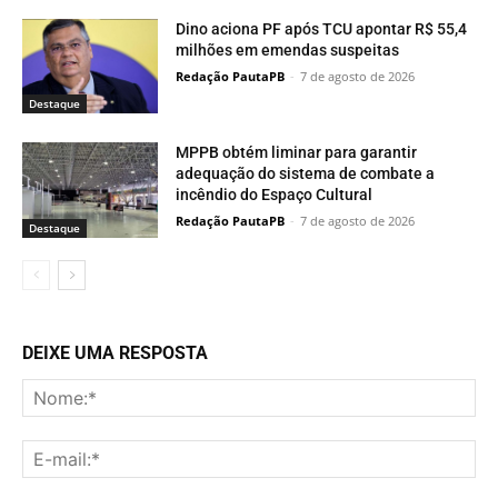
Dino aciona PF após TCU apontar R$ 55,4
milhões em emendas suspeitas
Redação PautaPB
-
7 de agosto de 2026
Destaque
MPPB obtém liminar para garantir
adequação do sistema de combate a
incêndio do Espaço Cultural
Redação PautaPB
-
7 de agosto de 2026
Destaque
DEIXE UMA RESPOSTA
No
E-
mai