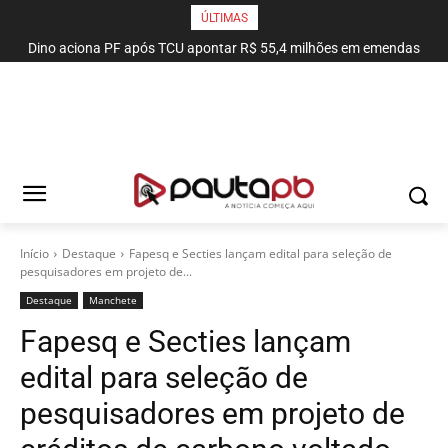
ÚLTIMAS
Dino aciona PF após TCU apontar R$ 55,4 milhões em emendas
suspeitas
Início
Destaque
Fapesq e Secties lançam edital para seleção de
pesquisadores em projeto de...
Destaque
Manchete
Fapesq e Secties lançam
edital para seleção de
pesquisadores em projeto de