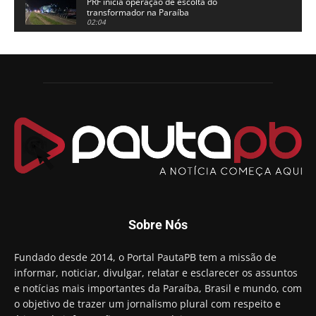
PRF inicia operação de escolta do
transformador na Paraíba
02:04
Adriano Galdino lança oficialmente sua pré-
candidatura a governador da Paraíba
01:54
Chapa dos sonhos: Cícero agradece a Galdino,
mas defende unidade no grupo do governador
00:53
Arthur Lira parabeniza Karla Pimentel por sua
reeleição em Conde
00:23
Aguinaldo Ribeiro destaca apoio do PP a Hugo
Motta presidir a Câmara Federal
01:21
Candidato a prefeito, Alexandre Coco Seco é
Sobre Nós
preso e faz vídeo na cadeia
01:58
Hugo Motta retira projeto que permitia bancos
Fundado desde 2014, o Portal PautaPB tem a missão de
"confiscar" dinheiro de clientes
informar, noticiar, divulgar, relatar e esclarecer os assuntos
01:49
e notícias mais importantes da Paraíba, Brasil e mundo, com
Descaso da gestão Panta deixa crianças e
o objetivo de trazer um jornalismo plural com respeito e
professoras 'ilhadas' em creche