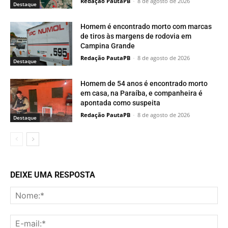
Redação PautaPB
-
8 de agosto de 2026
Destaque
Homem é encontrado morto com marcas
de tiros às margens de rodovia em
Campina Grande
Redação PautaPB
-
8 de agosto de 2026
Destaque
Homem de 54 anos é encontrado morto
em casa, na Paraíba, e companheira é
apontada como suspeita
Redação PautaPB
-
8 de agosto de 2026
Destaque
DEIXE UMA RESPOSTA
No
E-