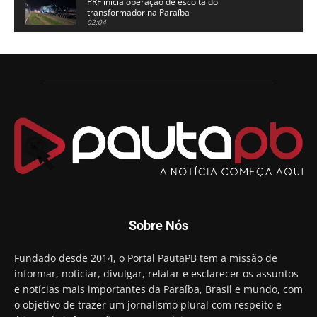
PRF inicia operação de escolta do
transformador na Paraíba
02:04
Adriano Galdino lança oficialmente sua pré-
candidatura a governador da Paraíba
01:54
Chapa dos sonhos: Cícero agradece a Galdino,
mas defende unidade no grupo do governador
00:53
Arthur Lira parabeniza Karla Pimentel por sua
reeleição em Conde
00:23
Aguinaldo Ribeiro destaca apoio do PP a Hugo
Motta presidir a Câmara Federal
01:21
Candidato a prefeito, Alexandre Coco Seco é
Sobre Nós
preso e faz vídeo na cadeia
01:58
Hugo Motta retira projeto que permitia bancos
Fundado desde 2014, o Portal PautaPB tem a missão de
"confiscar" dinheiro de clientes
informar, noticiar, divulgar, relatar e esclarecer os assuntos
01:49
e notícias mais importantes da Paraíba, Brasil e mundo, com
Descaso da gestão Panta deixa crianças e
o objetivo de trazer um jornalismo plural com respeito e
professoras 'ilhadas' em creche