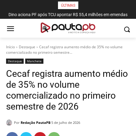
ÚLTIMAS
Dino aciona PF após TCU apontar R$ 55,4 milhões em emendas
suspeitas
Início
Destaque
Cecaf registra aumento médio de 35% no volume
comercializado no primeiro semestre...
Destaque
Manchete
Cecaf registra aumento médio
de 35% no volume
comercializado no primeiro
semestre de 2026
Por
Redação PautaPB
5 de julho de 2026