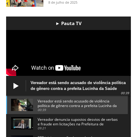
8 de julho de 2025
► Pauta TV
Vereador está sendo acusado de violência política
de gênero contra a prefeita Lucinha da Saúde
00:39
Vereador está sendo acusado de violência
política de gênero contra a prefeita Lucinha da
Saúde
00:39
Vereador denuncia supostos desvios de verbas
e fraude em licitações na Prefeitura de
Alhandra
09:21