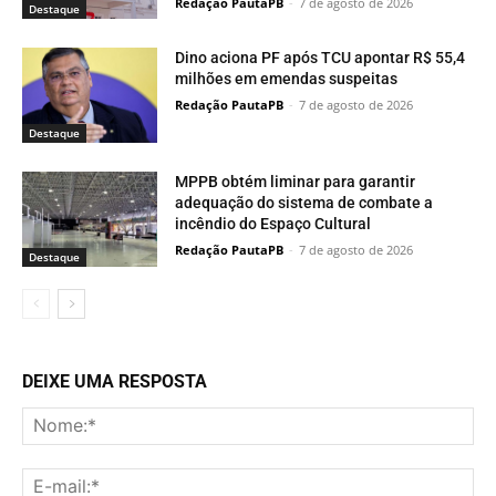
Redação PautaPB
-
7 de agosto de 2026
Destaque
Dino aciona PF após TCU apontar R$ 55,4
milhões em emendas suspeitas
Redação PautaPB
-
7 de agosto de 2026
Destaque
MPPB obtém liminar para garantir
adequação do sistema de combate a
incêndio do Espaço Cultural
Redação PautaPB
-
7 de agosto de 2026
Destaque
DEIXE UMA RESPOSTA
No
E-