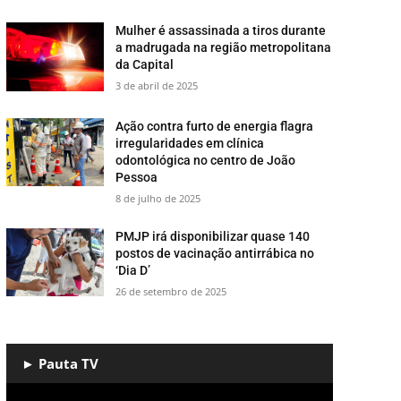
Mulher é assassinada a tiros durante
a madrugada na região metropolitana
da Capital
3 de abril de 2025
Ação contra furto de energia flagra
irregularidades em clínica
odontológica no centro de João
Pessoa
8 de julho de 2025
PMJP irá disponibilizar quase 140
postos de vacinação antirrábica no
‘Dia D’
26 de setembro de 2025
► Pauta TV