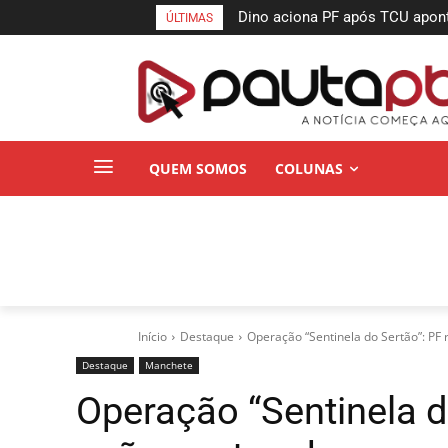
Dino aciona PF após TCU aponta
MPPB obtém liminar para gara
ÚLTIMAS
suspeitas
a incêndio do Espaço Cultural
QUEM SOMOS
COLUNAS
Início
Destaque
Operação “Sentinela do Sertão”: PF r
Destaque
Manchete
Operação “Sentinela do