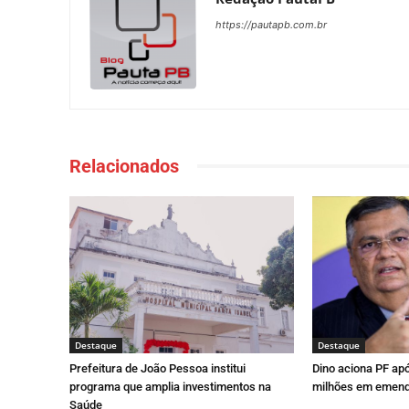
https://pautapb.com.br
Relacionados
Destaque
Destaque
Prefeitura de João Pessoa institui
Dino aciona PF ap
programa que amplia investimentos na
milhões em emend
Saúde