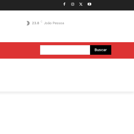
C
23.8
João Pessoa
Buscar