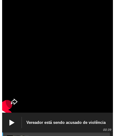
Vereador está sendo acusado de violência
política de gênero contra a prefeita Lucinha
00:39
da Saúde