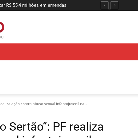
r R$ 55,4 milhões em emendas
ntir adequação do sistema de combate
ealiza ação contra abuso sexual infantojuvenil na...
 Sertão”: PF realiza