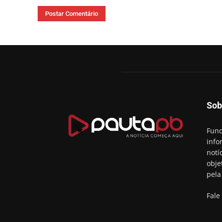
Comentário:
Sob
Fund
info
notí
obje
pela
Fale