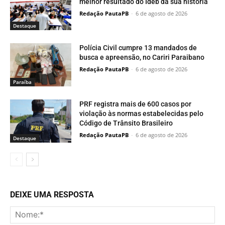
melhor resultado do Ideb da sua história
Redação PautaPB
-
6 de agosto de 2026
Destaque
Polícia Civil cumpre 13 mandados de
busca e apreensão, no Cariri Paraibano
Redação PautaPB
-
6 de agosto de 2026
Paraí­ba
PRF registra mais de 600 casos por
violação às normas estabelecidas pelo
Código de Trânsito Brasileiro
Redação PautaPB
-
6 de agosto de 2026
Destaque
DEIXE UMA RESPOSTA
No