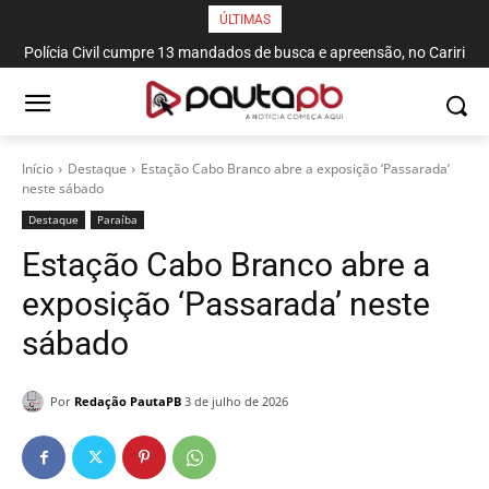
ÚLTIMAS
Polícia Civil cumpre 13 mandados de busca e apreensão, no Cariri
Paraibano
Início
Destaque
Estação Cabo Branco abre a exposição ‘Passarada’
neste sábado
Destaque
Paraí­ba
Estação Cabo Branco abre a
exposição ‘Passarada’ neste
sábado
Por
Redação PautaPB
3 de julho de 2026