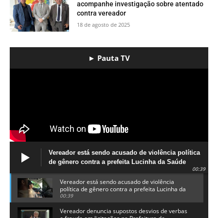
acompanhe investigação sobre atentado
contra vereador
18 de agosto de 2025
► Pauta TV
Vereador está sendo acusado de violência política
de gênero contra a prefeita Lucinha da Saúde
00:39
Vereador está sendo acusado de violência
política de gênero contra a prefeita Lucinha da
Saúde
00:39
Vereador denuncia supostos desvios de verbas