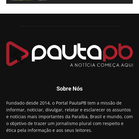
Adriano Galdino lança oficialmente sua pré-
candidatura a governador da Paraíba
01:54
Chapa dos sonhos: Cícero agradece a Galdino,
mas defende unidade no grupo do governador
00:53
Arthur Lira parabeniza Karla Pimentel por sua
reeleição em Conde
00:23
Aguinaldo Ribeiro destaca apoio do PP a Hugo
Motta presidir a Câmara Federal
01:21
Candidato a prefeito, Alexandre Coco Seco é
Sobre Nós
preso e faz vídeo na cadeia
01:58
Hugo Motta retira projeto que permitia bancos
Fundado desde 2014, o Portal PautaPB tem a missão de
"confiscar" dinheiro de clientes
informar, noticiar, divulgar, relatar e esclarecer os assuntos
01:49
e notícias mais importantes da Paraíba, Brasil e mundo, com
Descaso da gestão Panta deixa crianças e
o objetivo de trazer um jornalismo plural com respeito e
professoras 'ilhadas' em creche
ética pela informação e aos seus leitores.
00:16