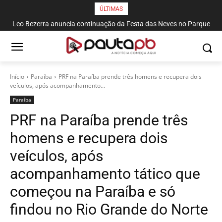
ÚLTIMAS
Leo Bezerra anuncia continuação da Festa das Neves no Parque
Solon de Lucena até domingo
Início
Paraí­ba
PRF na Paraíba prende três homens e recupera dois
veículos, após acompanhamento...
Paraí­ba
PRF na Paraíba prende três
homens e recupera dois
veículos, após
acompanhamento tático que
começou na Paraíba e só
findou no Rio Grande do Norte