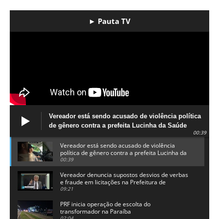
► Pauta TV
Vereador está sendo acusado de violência política
de gênero contra a prefeita Lucinha da Saúde
00:39
Vereador está sendo acusado de violência
política de gênero contra a prefeita Lucinha da
Saúde
00:39
Vereador denuncia supostos desvios de verbas
e fraude em licitações na Prefeitura de
Alhandra
09:21
PRF inicia operação de escolta do
transformador na Paraíba
02:04