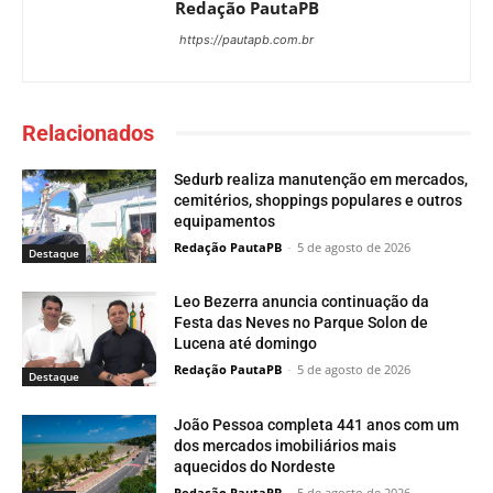
Redação PautaPB
https://pautapb.com.br
Relacionados
Sedurb realiza manutenção em mercados,
cemitérios, shoppings populares e outros
equipamentos
Redação PautaPB
-
5 de agosto de 2026
Destaque
Leo Bezerra anuncia continuação da
Festa das Neves no Parque Solon de
Lucena até domingo
Redação PautaPB
-
5 de agosto de 2026
Destaque
João Pessoa completa 441 anos com um
dos mercados imobiliários mais
aquecidos do Nordeste
Redação PautaPB
-
5 de agosto de 2026