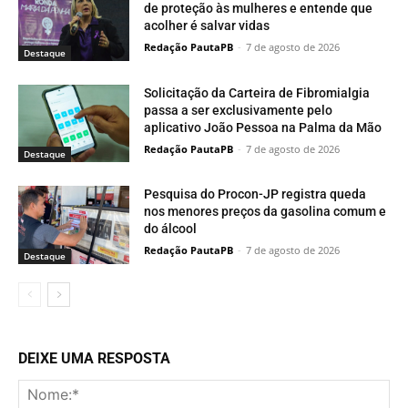
de proteção às mulheres e entende que
acolher é salvar vidas
Redação PautaPB
-
7 de agosto de 2026
Destaque
Solicitação da Carteira de Fibromialgia
passa a ser exclusivamente pelo
aplicativo João Pessoa na Palma da Mão
Redação PautaPB
-
7 de agosto de 2026
Destaque
Pesquisa do Procon-JP registra queda
nos menores preços da gasolina comum e
do álcool
Redação PautaPB
-
7 de agosto de 2026
Destaque
DEIXE UMA RESPOSTA
No