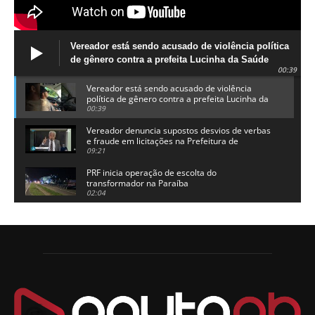
Vereador está sendo acusado de violência política
de gênero contra a prefeita Lucinha da Saúde
00:39
Vereador está sendo acusado de violência
política de gênero contra a prefeita Lucinha da
Saúde
00:39
Vereador denuncia supostos desvios de verbas
e fraude em licitações na Prefeitura de
Alhandra
09:21
PRF inicia operação de escolta do
transformador na Paraíba
02:04
Adriano Galdino lança oficialmente sua pré-
candidatura a governador da Paraíba
01:54
Chapa dos sonhos: Cícero agradece a Galdino,
mas defende unidade no grupo do governador
00:53
Arthur Lira parabeniza Karla Pimentel por sua
reeleição em Conde