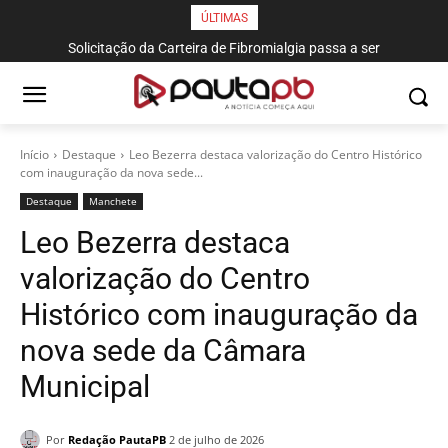
ÚLTIMAS
Solicitação da Carteira de Fibromialgia passa a ser
exclusivamente pelo aplicativo João Pessoa na Palma da Mão
Início
Destaque
Leo Bezerra destaca valorização do Centro Histórico
com inauguração da nova sede...
Destaque
Manchete
Leo Bezerra destaca
valorização do Centro
Histórico com inauguração da
nova sede da Câmara
Municipal
Por
Redação PautaPB
2 de julho de 2026