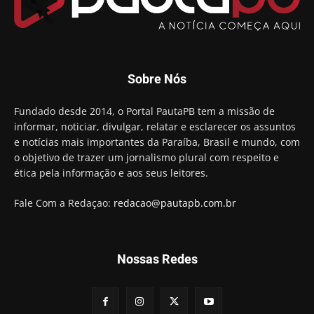
00:23
Aguinaldo Ribeiro destaca apoio do PP a Hugo
Motta presidir a Câmara Federal
01:21
Candidato a prefeito, Alexandre Coco Seco é
Sobre Nós
preso e faz vídeo na cadeia
01:58
Hugo Motta retira projeto que permitia bancos
Fundado desde 2014, o Portal PautaPB tem a missão de
"confiscar" dinheiro de clientes
informar, noticiar, divulgar, relatar e esclarecer os assuntos
01:49
e notícias mais importantes da Paraíba, Brasil e mundo, com
Descaso da gestão Panta deixa crianças e
o objetivo de trazer um jornalismo plural com respeito e
professoras 'ilhadas' em creche
ética pela informação e aos seus leitores.
00:16
Fale Com a Redaçao:
redacao@pautapb.com.br
Nossas Redes