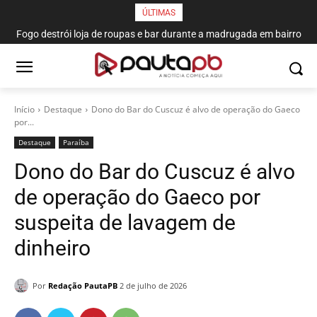
ÚLTIMAS
Fogo destrói loja de roupas e bar durante a madrugada em bairro
de João Pessoa
Início
Destaque
Dono do Bar do Cuscuz é alvo de operação do Gaeco
por...
Destaque
Paraí­ba
Dono do Bar do Cuscuz é alvo
de operação do Gaeco por
suspeita de lavagem de
dinheiro
Por
Redação PautaPB
2 de julho de 2026