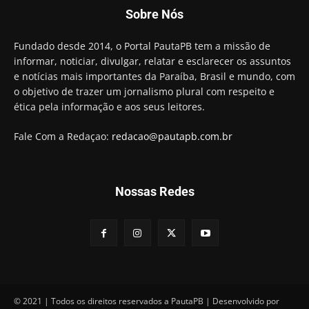
Candidato a prefeito, Alexandre Coco Seco é
Sobre Nós
preso e faz vídeo na cadeia
01:58
Hugo Motta retira projeto que permitia bancos
Fundado desde 2014, o Portal PautaPB tem a missão de
"confiscar" dinheiro de clientes
informar, noticiar, divulgar, relatar e esclarecer os assuntos
01:49
e notícias mais importantes da Paraíba, Brasil e mundo, com
Descaso da gestão Panta deixa crianças e
o objetivo de trazer um jornalismo plural com respeito e
professoras 'ilhadas' em creche
ética pela informação e aos seus leitores.
00:16
Fale Com a Redaçao:
redacao@pautapb.com.br
Nossas Redes
© 2021 | Todos os direitos reservados a PautaPB | Desenvolvido por