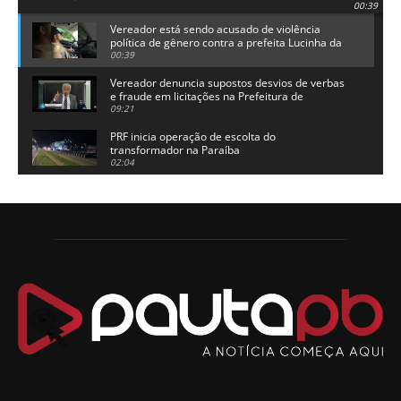
00:39
Vereador está sendo acusado de violência
política de gênero contra a prefeita Lucinha da
Saúde
00:39
Vereador denuncia supostos desvios de verbas
e fraude em licitações na Prefeitura de
Alhandra
09:21
PRF inicia operação de escolta do
transformador na Paraíba
02:04
Adriano Galdino lança oficialmente sua pré-
candidatura a governador da Paraíba
01:54
Chapa dos sonhos: Cícero agradece a Galdino,
mas defende unidade no grupo do governador
00:53
Arthur Lira parabeniza Karla Pimentel por sua
reeleição em Conde
00:23
Aguinaldo Ribeiro destaca apoio do PP a Hugo
Motta presidir a Câmara Federal
01:21