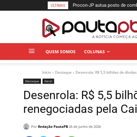
Procon-JP autua posto de combus
Semifinais da Taça das Favela
ÚLTIMAS
no bairro da Torre
Pessoa neste sábado
QUEM SOMOS
COLUNAS
Início
Destaque
Desenrola: R$ 5,5 bilhões de dívida
Destaque
Geral
Desenrola: R$ 5,5 bilh
renegociadas pela Ca
Por
Redação PautaPB
26 de junho de 2026