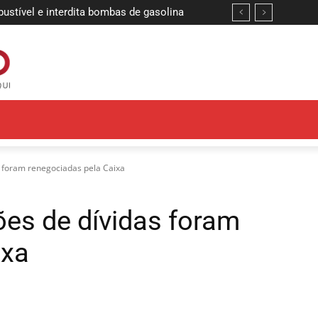
tível e interdita bombas de gasolina
s definem finalistas da etapa João
s foram renegociadas pela Caixa
ões de dívidas foram
ixa