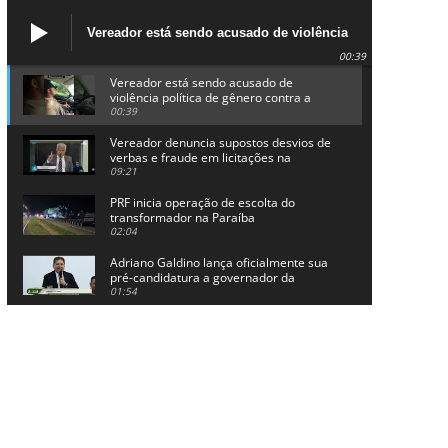
Vereador está sendo acusado de violência
política de gênero contra a prefeita Lucinha
00:39
da Saúde
Vereador está sendo acusado de
violência política de gênero contra a
prefeita Lucinha da Saúde
00:39
Vereador denuncia supostos desvios de
verbas e fraude em licitações na
Prefeitura de Alhandra
09:21
PRF inicia operação de escolta do
transformador na Paraíba
02:04
Adriano Galdino lança oficialmente sua
pré-candidatura a governador da
Paraíba
01:54
Chapa dos sonhos: Cícero agradece a
Galdino, mas defende unidade no
grupo do governador
00:53
Arthur Lira parabeniza Karla Pimentel
por sua reeleição em Conde
00:23
Aguinaldo Ribeiro destaca apoio do PP