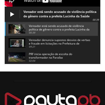
Vereador está sendo acusado de violência política
de gênero contra a prefeita Lucinha da Saúde
00:39
Vereador está sendo acusado de violência
política de gênero contra a prefeita Lucinha da
Saúde
00:39
Vereador denuncia supostos desvios de verbas
e fraude em licitações na Prefeitura de
Alhandra
09:21
PRF inicia operação de escolta do
transformador na Paraíba
02:04
Adriano Galdino lança oficialmente sua pré-
candidatura a governador da Paraíba
01:54
Chapa dos sonhos: Cícero agradece a Galdino,
mas defende unidade no grupo do governador
00:53
Arthur Lira parabeniza Karla Pimentel por sua
reeleição em Conde
00:23