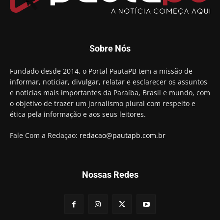
Aguinaldo Ribeiro destaca apoio do PP a Hugo
Motta presidir a Câmara Federal
01:21
Candidato a prefeito, Alexandre Coco Seco é
Sobre Nós
preso e faz vídeo na cadeia
01:58
Hugo Motta retira projeto que permitia bancos
Fundado desde 2014, o Portal PautaPB tem a missão de
"confiscar" dinheiro de clientes
informar, noticiar, divulgar, relatar e esclarecer os assuntos
01:49
e notícias mais importantes da Paraíba, Brasil e mundo, com
Descaso da gestão Panta deixa crianças e
o objetivo de trazer um jornalismo plural com respeito e
professoras 'ilhadas' em creche
ética pela informação e aos seus leitores.
00:16
Fale Com a Redaçao:
redacao@pautapb.com.br
Nossas Redes