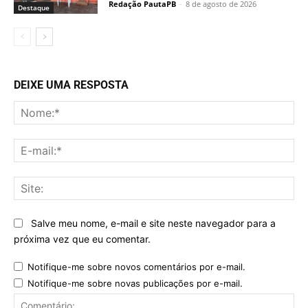
Redação PautaPB
-
8 de agosto de 2026
Destaque
DEIXE UMA RESPOSTA
No
E-
mai
Sit
Salve meu nome, e-mail e site neste navegador para a
próxima vez que eu comentar.
Notifique-me sobre novos comentários por e-mail.
Notifique-me sobre novas publicações por e-mail.