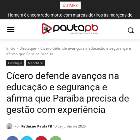
ÚLTIMAS
Homem é encontrado morto com marcas de tiros às margens de
rodovia em Campina Grande
Início
Destaque
Cícero defende avanços na educação e segurança e
afirma que Paraíba precisa...
Destaque
Manchete
Cícero defende avanços na
educação e segurança e
afirma que Paraíba precisa de
gestão com experiência
Por
Redação PautaPB
10 de junho de 2026