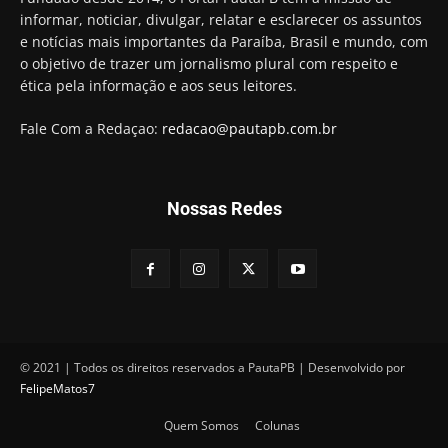
"confiscar" dinheiro de clientes
informar, noticiar, divulgar, relatar e esclarecer os assuntos
01:49
e notícias mais importantes da Paraíba, Brasil e mundo, com
Descaso da gestão Panta deixa crianças e
o objetivo de trazer um jornalismo plural com respeito e
professoras 'ilhadas' em creche
ética pela informação e aos seus leitores.
00:16
Fale Com a Redaçao:
redacao@pautapb.com.br
Nossas Redes
© 2021 | Todos os direitos reservados a PautaPB | Desenvolvido por
FelipeMatos7
Quem Somos
Colunas