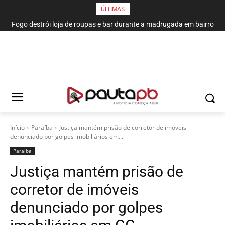
ÚLTIMAS
Fogo destrói loja de roupas e bar durante a madrugada em bairro
Botafogo-PB perde para o Santa Cruz e está fora da Copa do
de João Pessoa
Nordeste
Início
Paraí­ba
Justiça mantém prisão de corretor de imóveis
denunciado por golpes imobiliários em...
Paraí­ba
Justiça mantém prisão de
corretor de imóveis
denunciado por golpes