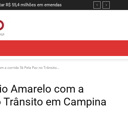
 R$ 55,4 milhões em emendas
ntir adequação do sistema de combate
 a corrida 5k Pela Paz no Trânsito...
io Amarelo com a
no Trânsito em Campina