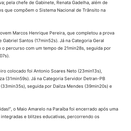
va; pela chefe de Gabinete, Renata Gadelha, além de
ões que compõem o Sistema Nacional de Trânsito na
o jovem Marcos Henrique Pereira, que completou a prova
 Gabriel Santos (17min52s). Já na Categoria Geral
iu o percurso com um tempo de 21min28s, seguida por
07s).
iro colocado foi Antonio Soares Neto (23min13s),
za (31min59s). Já na Categoria Servidor Detran-PB
o (33min35s), seguida por Dailza Mendes (39min20s) e
vidas!”, o Maio Amarelo na Paraíba foi encerrado após uma
integradas e blitzes educativas, percorrendo os