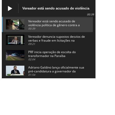
Vereador está sendo acusado de violência
política de gênero contra a prefeita Lucinha
00:39
da Saúde
Vereador está sendo acusado de
violência política de gênero contra a
prefeita Lucinha da Saúde
00:39
Vereador denuncia supostos desvios de
verbas e fraude em licitações na
Prefeitura de Alhandra
09:21
PRF inicia operação de escolta do
transformador na Paraíba
02:04
Adriano Galdino lança oficialmente sua
pré-candidatura a governador da
Paraíba
01:54
Chapa dos sonhos: Cícero agradece a
Galdino, mas defende unidade no
grupo do governador
00:53
Arthur Lira parabeniza Karla Pimentel
por sua reeleição em Conde
00:23
Aguinaldo Ribeiro destaca apoio do PP