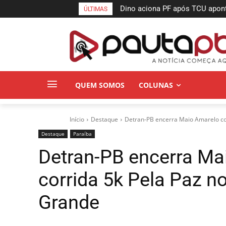
Dino aciona PF após TCU apontar
MPPB obtém liminar para gara
ÚLTIMAS
suspeitas
a incêndio do Espaço Cultural
QUEM SOMOS
COLUNAS
Início
Destaque
Detran-PB encerra Maio Amarelo com
Destaque
Paraí­ba
Detran-PB encerra Ma
corrida 5k Pela Paz 
Grande