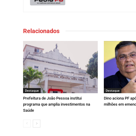
Relacionados
Destaque
Destaque
Prefeitura de João Pessoa institui
Dino aciona PF ap
programa que amplia investimentos na
milhões em emend
Saúde