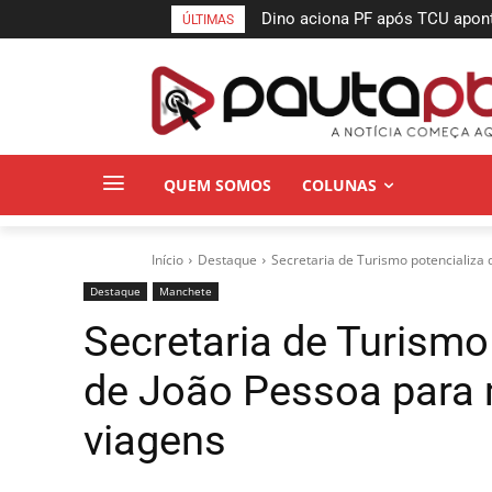
Dino aciona PF após TCU apontar
MPPB obtém liminar para gara
ÚLTIMAS
suspeitas
a incêndio do Espaço Cultural
QUEM SOMOS
COLUNAS
Início
Destaque
Secretaria de Turismo potencializa 
Destaque
Manchete
Secretaria de Turismo
de João Pessoa para 
viagens