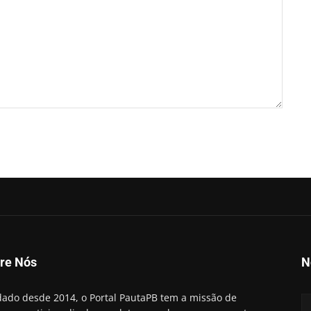
re Nós
N
ado desde 2014, o Portal PautaPB tem a missão de