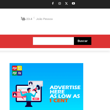
C
23.4
João Pessoa
Buscar