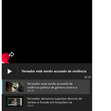
Vereador está sendo acusado de violência
política de gênero contra a prefeita Lucinha
00:39
da Saúde
Vereador está sendo acusado de
violência política de gênero contra a
prefeita Lucinha da Saúde
00:39
Vereador denuncia supostos desvios de
verbas e fraude em licitações na
Prefeitura de Alhandra
09:21