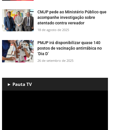
CMJP pede ao Ministério Público que
acompanhe investigação sobre
atentado contra vereador
18 de agosto de 2025
PMJP irá disponibilizar quase 140
postos de vacinação antirrábica no
‘Dia D’
26 de setembro de 2025
► Pauta TV