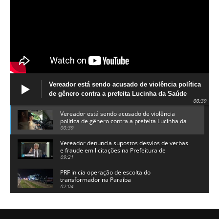
Vereador está sendo acusado de violência política
de gênero contra a prefeita Lucinha da Saúde
00:39
Vereador está sendo acusado de violência
política de gênero contra a prefeita Lucinha da
Saúde
00:39
Vereador denuncia supostos desvios de verbas
e fraude em licitações na Prefeitura de
Alhandra
09:21
PRF inicia operação de escolta do
transformador na Paraíba
02:04
Adriano Galdino lança oficialmente sua pré-
candidatura a governador da Paraíba
01:54