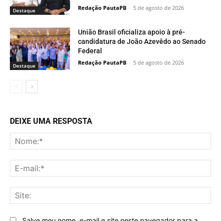
Redação PautaPB
-
5 de agosto de 2026
Destaque
União Brasil oficializa apoio à pré-
candidatura de João Azevêdo ao Senado
Federal
Redação PautaPB
-
5 de agosto de 2026
Destaque
DEIXE UMA RESPOSTA
No
E-
mai
Sit
Salve meu nome, e-mail e site neste navegador para a