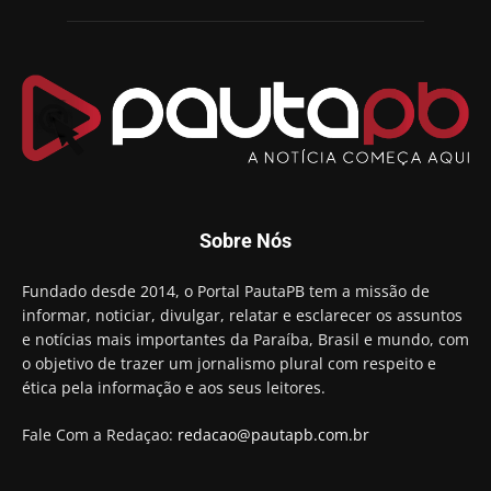
Chapa dos sonhos: Cícero agradece a Galdino,
mas defende unidade no grupo do governador
00:53
Arthur Lira parabeniza Karla Pimentel por sua
reeleição em Conde
00:23
Aguinaldo Ribeiro destaca apoio do PP a Hugo
Motta presidir a Câmara Federal
01:21
Candidato a prefeito, Alexandre Coco Seco é
Sobre Nós
preso e faz vídeo na cadeia
01:58
Hugo Motta retira projeto que permitia bancos
Fundado desde 2014, o Portal PautaPB tem a missão de
"confiscar" dinheiro de clientes
informar, noticiar, divulgar, relatar e esclarecer os assuntos
01:49
e notícias mais importantes da Paraíba, Brasil e mundo, com
Descaso da gestão Panta deixa crianças e
o objetivo de trazer um jornalismo plural com respeito e
professoras 'ilhadas' em creche
ética pela informação e aos seus leitores.
00:16
Fale Com a Redaçao:
redacao@pautapb.com.br