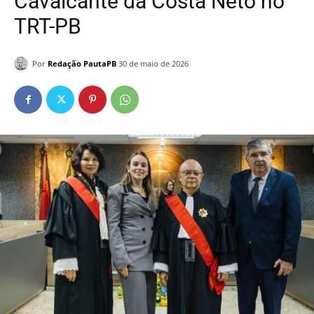
Cavalcante da Costa Neto no
TRT-PB
Por
Redação PautaPB
30 de maio de 2026