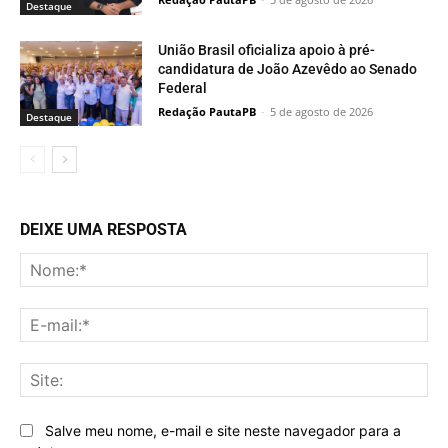
Destaque
União Brasil oficializa apoio à pré-
candidatura de João Azevêdo ao Senado
Federal
Redação PautaPB
-
5 de agosto de 2026
Destaque
DEIXE UMA RESPOSTA
No
E-
mai
Sit
Salve meu nome, e-mail e site neste navegador para a