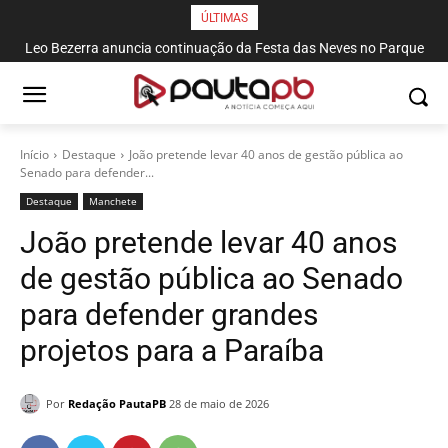
ÚLTIMAS
Leo Bezerra anuncia continuação da Festa das Neves no Parque
Solon de Lucena até domingo
Início
Destaque
João pretende levar 40 anos de gestão pública ao
Senado para defender...
Destaque
Manchete
João pretende levar 40 anos
de gestão pública ao Senado
para defender grandes
projetos para a Paraíba
Por
Redação PautaPB
28 de maio de 2026