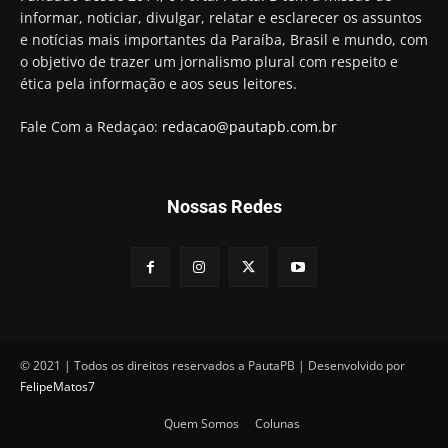
"confiscar" dinheiro de clientes
informar, noticiar, divulgar, relatar e esclarecer os assuntos
01:49
e notícias mais importantes da Paraíba, Brasil e mundo, com
Descaso da gestão Panta deixa crianças e
o objetivo de trazer um jornalismo plural com respeito e
professoras 'ilhadas' em creche
ética pela informação e aos seus leitores.
00:16
Fale Com a Redaçao:
redacao@pautapb.com.br
Nossas Redes
© 2021 | Todos os direitos reservados a PautaPB | Desenvolvido por
FelipeMatos7
Quem Somos
Colunas