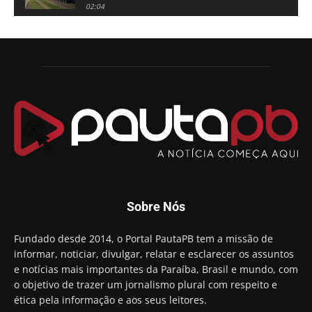
02:04
Adriano Galdino lança oficialmente sua pré-
candidatura a governador da Paraíba
01:54
Chapa dos sonhos: Cícero agradece a Galdino,
mas defende unidade no grupo do governador
00:53
Arthur Lira parabeniza Karla Pimentel por sua
reeleição em Conde
00:23
Aguinaldo Ribeiro destaca apoio do PP a Hugo
Motta presidir a Câmara Federal
01:21
Candidato a prefeito, Alexandre Coco Seco é
Sobre Nós
preso e faz vídeo na cadeia
01:58
Hugo Motta retira projeto que permitia bancos
Fundado desde 2014, o Portal PautaPB tem a missão de
"confiscar" dinheiro de clientes
informar, noticiar, divulgar, relatar e esclarecer os assuntos
01:49
e notícias mais importantes da Paraíba, Brasil e mundo, com
Descaso da gestão Panta deixa crianças e
o objetivo de trazer um jornalismo plural com respeito e
professoras 'ilhadas' em creche
ética pela informação e aos seus leitores.
00:16