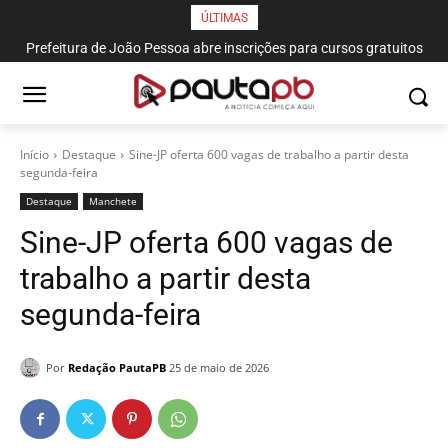
ÚLTIMAS
Prefeitura de João Pessoa abre inscrições para cursos gratuitos
de corte e costura, confeitaria e salgateria
Início
Destaque
Sine-JP oferta 600 vagas de trabalho a partir desta
segunda-feira
Destaque
Manchete
Sine-JP oferta 600 vagas de
trabalho a partir desta
segunda-feira
Por
Redação PautaPB
25 de maio de 2026