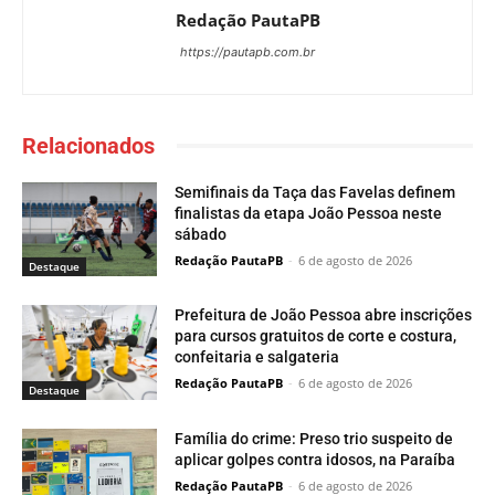
Redação PautaPB
https://pautapb.com.br
Relacionados
Semifinais da Taça das Favelas definem
finalistas da etapa João Pessoa neste
sábado
Redação PautaPB
-
6 de agosto de 2026
Destaque
Prefeitura de João Pessoa abre inscrições
para cursos gratuitos de corte e costura,
confeitaria e salgateria
Redação PautaPB
-
6 de agosto de 2026
Destaque
Família do crime: Preso trio suspeito de
aplicar golpes contra idosos, na Paraíba
Redação PautaPB
-
6 de agosto de 2026