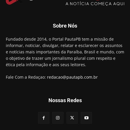
Aguinaldo Ribeiro destaca apoio do PP a Hugo
Motta presidir a Câmara Federal
01:21
Candidato a prefeito, Alexandre Coco Seco é
Sobre Nós
preso e faz vídeo na cadeia
01:58
Hugo Motta retira projeto que permitia bancos
Fundado desde 2014, o Portal PautaPB tem a missão de
"confiscar" dinheiro de clientes
informar, noticiar, divulgar, relatar e esclarecer os assuntos
01:49
e notícias mais importantes da Paraíba, Brasil e mundo, com
Descaso da gestão Panta deixa crianças e
o objetivo de trazer um jornalismo plural com respeito e
professoras 'ilhadas' em creche
ética pela informação e aos seus leitores.
00:16
Fale Com a Redaçao:
redacao@pautapb.com.br
Nossas Redes