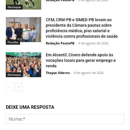
Destaque
CFM, CRM-PB e SIMED-PB levam ao
presidente da Câmara pautas sobre
proficiência médica, piso salarial e
violência contra profissionais de saúde
Paraí­ba
Redação PautaPB
-
9 de agosto de 2026
Em Alcantil, Cícero defende apoio às
vocações locais para gerar emprego e
renda
Thaysa Videres
-
9 de agosto de 2026
Destaque
DEIXE UMA RESPOSTA
No