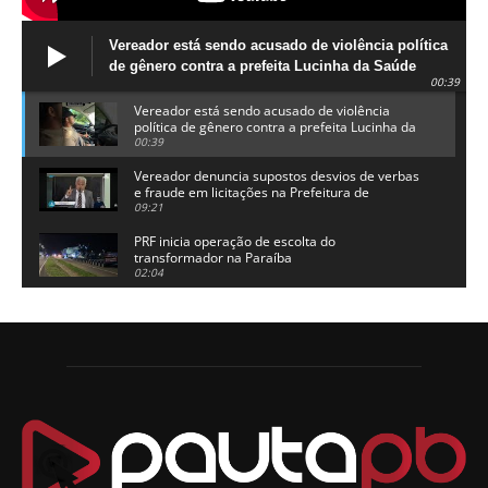
Vereador está sendo acusado de violência política
de gênero contra a prefeita Lucinha da Saúde
00:39
Vereador está sendo acusado de violência
política de gênero contra a prefeita Lucinha da
Saúde
00:39
Vereador denuncia supostos desvios de verbas
e fraude em licitações na Prefeitura de
Alhandra
09:21
PRF inicia operação de escolta do
transformador na Paraíba
02:04
Adriano Galdino lança oficialmente sua pré-
candidatura a governador da Paraíba
01:54
Chapa dos sonhos: Cícero agradece a Galdino,
mas defende unidade no grupo do governador
00:53
Arthur Lira parabeniza Karla Pimentel por sua
reeleição em Conde
00:23