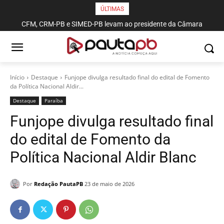
ÚLTIMAS
CFM, CRM-PB e SIMED-PB levam ao presidente da Câmara
Em Alcantil, Cícero defende apoio às vocações locais para gerar
pautas sobre proficiência médica, piso salarial e violência contra
emprego e renda
profissionais de saúde
Início
Destaque
Funjope divulga resultado final do edital de Fomento
da Política Nacional Aldir...
Destaque
Paraí­ba
Funjope divulga resultado final
do edital de Fomento da
Política Nacional Aldir Blanc
Por
Redação PautaPB
23 de maio de 2026