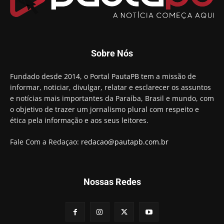
Aguinaldo Ribeiro destaca apoio do PP a Hugo
Motta presidir a Câmara Federal
01:21
Candidato a prefeito, Alexandre Coco Seco é
Sobre Nós
preso e faz vídeo na cadeia
01:58
Hugo Motta retira projeto que permitia bancos
Fundado desde 2014, o Portal PautaPB tem a missão de
"confiscar" dinheiro de clientes
informar, noticiar, divulgar, relatar e esclarecer os assuntos
01:49
e notícias mais importantes da Paraíba, Brasil e mundo, com
Descaso da gestão Panta deixa crianças e
o objetivo de trazer um jornalismo plural com respeito e
professoras 'ilhadas' em creche
ética pela informação e aos seus leitores.
00:16
Fale Com a Redaçao:
redacao@pautapb.com.br
Nossas Redes