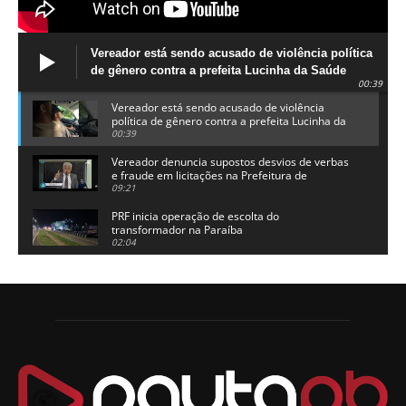
Vereador está sendo acusado de violência política
de gênero contra a prefeita Lucinha da Saúde
00:39
Vereador está sendo acusado de violência
política de gênero contra a prefeita Lucinha da
Saúde
00:39
Vereador denuncia supostos desvios de verbas
e fraude em licitações na Prefeitura de
Alhandra
09:21
PRF inicia operação de escolta do
transformador na Paraíba
02:04
Adriano Galdino lança oficialmente sua pré-
candidatura a governador da Paraíba
01:54
Chapa dos sonhos: Cícero agradece a Galdino,
mas defende unidade no grupo do governador
00:53
Arthur Lira parabeniza Karla Pimentel por sua
reeleição em Conde
00:23