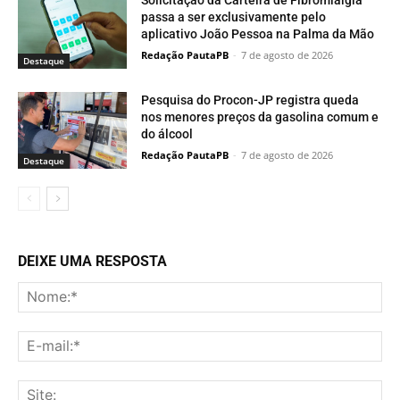
Solicitação da Carteira de Fibromialgia
passa a ser exclusivamente pelo
aplicativo João Pessoa na Palma da Mão
Redação PautaPB
-
7 de agosto de 2026
Destaque
Pesquisa do Procon-JP registra queda
nos menores preços da gasolina comum e
do álcool
Redação PautaPB
-
7 de agosto de 2026
Destaque
DEIXE UMA RESPOSTA
No
E-
mai
Sit