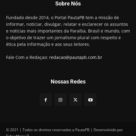
Sobre Nós
preso e faz vídeo na cadeia
01:58
Hugo Motta retira projeto que permitia bancos
Fundado desde 2014, o Portal PautaPB tem a missão de
"confiscar" dinheiro de clientes
informar, noticiar, divulgar, relatar e esclarecer os assuntos
01:49
e notícias mais importantes da Paraíba, Brasil e mundo, com
Descaso da gestão Panta deixa crianças e
o objetivo de trazer um jornalismo plural com respeito e
professoras 'ilhadas' em creche
ética pela informação e aos seus leitores.
00:16
Fale Com a Redaçao:
redacao@pautapb.com.br
Nossas Redes
© 2021 | Todos os direitos reservados a PautaPB | Desenvolvido por