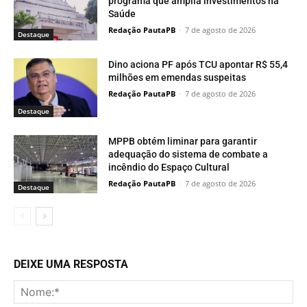
programa que amplia investimentos na
Saúde
Redação PautaPB
-
7 de agosto de 2026
Destaque
Dino aciona PF após TCU apontar R$ 55,4
milhões em emendas suspeitas
Redação PautaPB
-
7 de agosto de 2026
Destaque
MPPB obtém liminar para garantir
adequação do sistema de combate a
incêndio do Espaço Cultural
Redação PautaPB
-
7 de agosto de 2026
Destaque
DEIXE UMA RESPOSTA
No