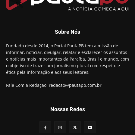
Aguinaldo Ribeiro destaca apoio do PP a Hugo
Motta presidir a Câmara Federal
01:21
Candidato a prefeito, Alexandre Coco Seco é
Sobre Nós
preso e faz vídeo na cadeia
01:58
Hugo Motta retira projeto que permitia bancos
Fundado desde 2014, o Portal PautaPB tem a missão de
"confiscar" dinheiro de clientes
informar, noticiar, divulgar, relatar e esclarecer os assuntos
01:49
e notícias mais importantes da Paraíba, Brasil e mundo, com
Descaso da gestão Panta deixa crianças e
o objetivo de trazer um jornalismo plural com respeito e
professoras 'ilhadas' em creche
ética pela informação e aos seus leitores.
00:16
Fale Com a Redaçao:
redacao@pautapb.com.br
Nossas Redes