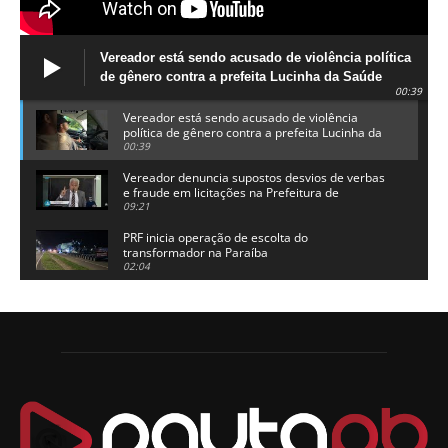
Vereador está sendo acusado de violência política
de gênero contra a prefeita Lucinha da Saúde
00:39
Vereador está sendo acusado de violência
política de gênero contra a prefeita Lucinha da
Saúde
00:39
Vereador denuncia supostos desvios de verbas
e fraude em licitações na Prefeitura de
Alhandra
09:21
PRF inicia operação de escolta do
transformador na Paraíba
02:04
Adriano Galdino lança oficialmente sua pré-
candidatura a governador da Paraíba
01:54
Chapa dos sonhos: Cícero agradece a Galdino,
mas defende unidade no grupo do governador
00:53
Arthur Lira parabeniza Karla Pimentel por sua
reeleição em Conde
00:23