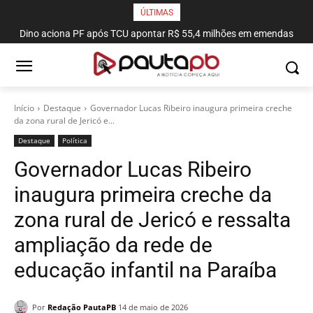
ÚLTIMAS
Dino aciona PF após TCU apontar R$ 55,4 milhões em emendas
suspeitas
Início
Destaque
Governador Lucas Ribeiro inaugura primeira creche
da zona rural de Jericó e...
Destaque
Política
Governador Lucas Ribeiro
inaugura primeira creche da
zona rural de Jericó e ressalta
ampliação da rede de
educação infantil na Paraíba
Por
Redação PautaPB
14 de maio de 2026