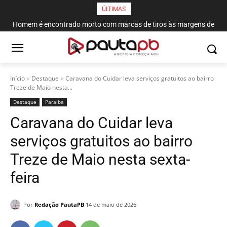
ÚLTIMAS
Homem é encontrado morto com marcas de tiros às margens de
rodovia em Campina Grande
Início
Destaque
Caravana do Cuidar leva serviços gratuitos ao bairro
Treze de Maio nesta...
Destaque
Paraí­ba
Caravana do Cuidar leva
serviços gratuitos ao bairro
Treze de Maio nesta sexta-
feira
Por
Redação PautaPB
14 de maio de 2026