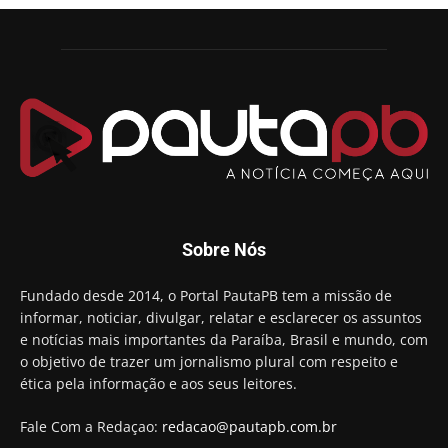
candidatura a governador da Paraíba
01:54
Chapa dos sonhos: Cícero agradece a Galdino,
mas defende unidade no grupo do governador
00:53
Arthur Lira parabeniza Karla Pimentel por sua
reeleição em Conde
00:23
Aguinaldo Ribeiro destaca apoio do PP a Hugo
Motta presidir a Câmara Federal
01:21
Candidato a prefeito, Alexandre Coco Seco é
Sobre Nós
preso e faz vídeo na cadeia
01:58
Hugo Motta retira projeto que permitia bancos
Fundado desde 2014, o Portal PautaPB tem a missão de
"confiscar" dinheiro de clientes
informar, noticiar, divulgar, relatar e esclarecer os assuntos
01:49
e notícias mais importantes da Paraíba, Brasil e mundo, com
Descaso da gestão Panta deixa crianças e
o objetivo de trazer um jornalismo plural com respeito e
professoras 'ilhadas' em creche
ética pela informação e aos seus leitores.
00:16
Fale Com a Redaçao:
redacao@pautapb.com.br