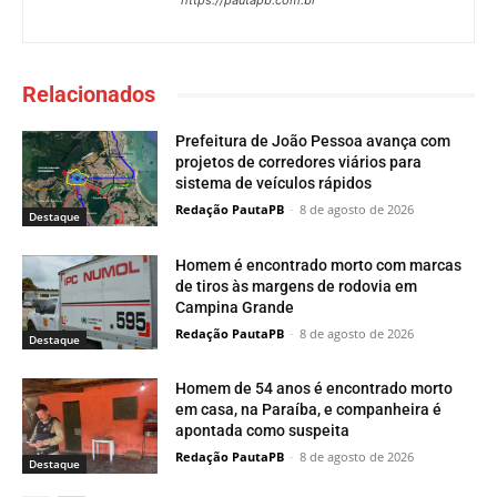
https://pautapb.com.br
Relacionados
Prefeitura de João Pessoa avança com
projetos de corredores viários para
sistema de veículos rápidos
Redação PautaPB
-
8 de agosto de 2026
Destaque
Homem é encontrado morto com marcas
de tiros às margens de rodovia em
Campina Grande
Redação PautaPB
-
8 de agosto de 2026
Destaque
Homem de 54 anos é encontrado morto
em casa, na Paraíba, e companheira é
apontada como suspeita
Redação PautaPB
-
8 de agosto de 2026
Destaque