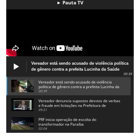
► Pauta TV
Vereador está sendo acusado de violência política
de gênero contra a prefeita Lucinha da Saúde
00:39
Vereador está sendo acusado de violência
política de gênero contra a prefeita Lucinha da
Saúde
00:39
Vereador denuncia supostos desvios de verbas
e fraude em licitações na Prefeitura de
Alhandra
09:21
PRF inicia operação de escolta do
transformador na Paraíba
02:04
Adriano Galdino lança oficialmente sua pré-