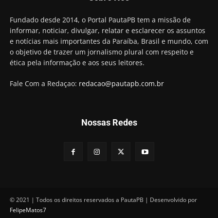
01:58
Hugo Motta retira projeto que permitia bancos
Fundado desde 2014, o Portal PautaPB tem a missão de
"confiscar" dinheiro de clientes
informar, noticiar, divulgar, relatar e esclarecer os assuntos
01:49
e notícias mais importantes da Paraíba, Brasil e mundo, com
Descaso da gestão Panta deixa crianças e
o objetivo de trazer um jornalismo plural com respeito e
professoras 'ilhadas' em creche
ética pela informação e aos seus leitores.
00:16
Fale Com a Redaçao:
redacao@pautapb.com.br
Nossas Redes
© 2021 | Todos os direitos reservados a PautaPB | Desenvolvido por
FelipeMatos7