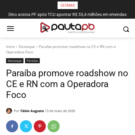
ÚLTIMAS
Dino aciona PF após TCU apontar R$ 55,4 milhões em emendas
suspeitas
Início
Destaque
Paraíba promove roadshow no CE e RN com a
Operadora Foco
Destaque
Paraí­ba
Paraíba promove roadshow no
CE e RN com a Operadora
Foco
Por
Fábio Augusto
13 de maio de 2026