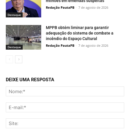
milhões em emendas suspeitas
Redação PautaPB
-
7 de agosto de 2026
Destaque
MPPB obtém liminar para garantir
adequação do sistema de combate a
incêndio do Espaço Cultural
Redação PautaPB
-
7 de agosto de 2026
Destaque
DEIXE UMA RESPOSTA
No
E-
mai
Sit