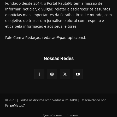
Hugo Motta retira projeto que permitia bancos
Fundado desde 2014, o Portal PautaPB tem a missão de
"confiscar" dinheiro de clientes
informar, noticiar, divulgar, relatar e esclarecer os assuntos
01:49
e notícias mais importantes da Paraíba, Brasil e mundo, com
Descaso da gestão Panta deixa crianças e
o objetivo de trazer um jornalismo plural com respeito e
professoras 'ilhadas' em creche
ética pela informação e aos seus leitores.
00:16
Fale Com a Redaçao:
redacao@pautapb.com.br
Nossas Redes
© 2021 | Todos os direitos reservados a PautaPB | Desenvolvido por
FelipeMatos7
Quem Somos
Colunas