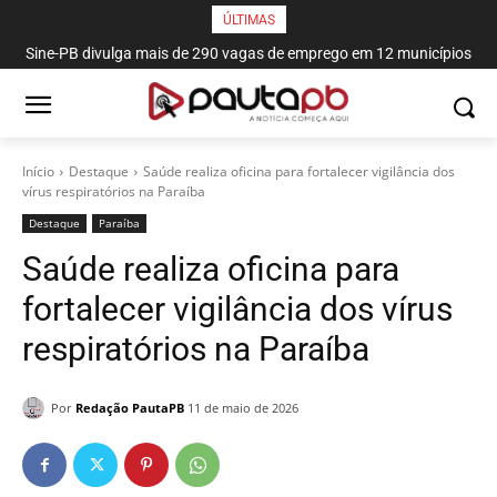
ÚLTIMAS
Sine-PB divulga mais de 290 vagas de emprego em 12 municípios
paraibanos
Início
Destaque
Saúde realiza oficina para fortalecer vigilância dos
vírus respiratórios na Paraíba
Destaque
Paraí­ba
Saúde realiza oficina para
fortalecer vigilância dos vírus
respiratórios na Paraíba
Por
Redação PautaPB
11 de maio de 2026