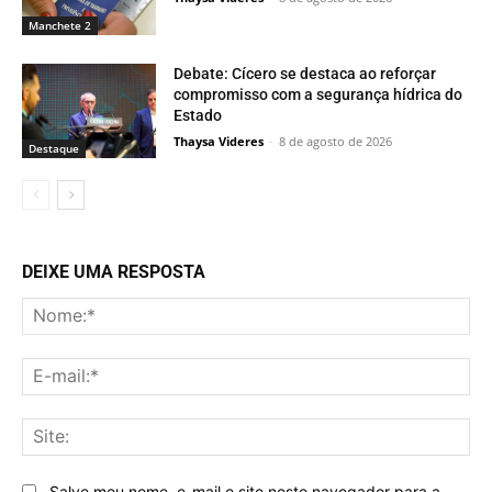
Manchete 2
Debate: Cícero se destaca ao reforçar
compromisso com a segurança hídrica do
Estado
Thaysa Videres
-
8 de agosto de 2026
Destaque
DEIXE UMA RESPOSTA
No
E-
mai
Sit
Salve meu nome, e-mail e site neste navegador para a