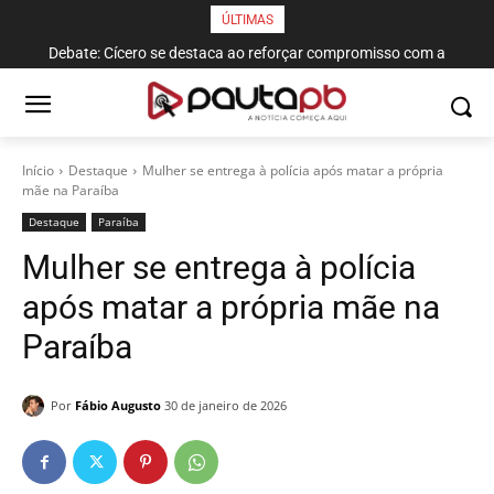
ÚLTIMAS
Debate: Cícero se destaca ao reforçar compromisso com a
segurança hídrica do Estado
Início
Destaque
Mulher se entrega à polícia após matar a própria
mãe na Paraíba
Destaque
Paraí­ba
Mulher se entrega à polícia
após matar a própria mãe na
Paraíba
Por
Fábio Augusto
30 de janeiro de 2026