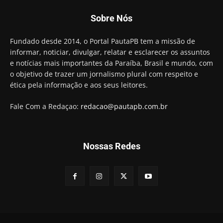
Candidato a prefeito, Alexandre Coco Seco é
Sobre Nós
preso e faz vídeo na cadeia
01:58
Hugo Motta retira projeto que permitia bancos
Fundado desde 2014, o Portal PautaPB tem a missão de
"confiscar" dinheiro de clientes
informar, noticiar, divulgar, relatar e esclarecer os assuntos
01:49
e notícias mais importantes da Paraíba, Brasil e mundo, com
Descaso da gestão Panta deixa crianças e
o objetivo de trazer um jornalismo plural com respeito e
professoras 'ilhadas' em creche
ética pela informação e aos seus leitores.
00:16
Fale Com a Redaçao:
redacao@pautapb.com.br
Nossas Redes