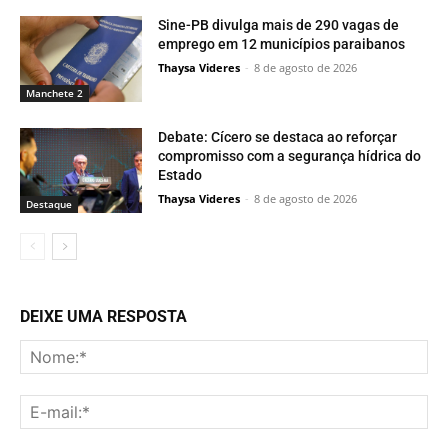
Sine-PB divulga mais de 290 vagas de
emprego em 12 municípios paraibanos
Thaysa Videres
-
8 de agosto de 2026
Manchete 2
Debate: Cícero se destaca ao reforçar
compromisso com a segurança hídrica do
Estado
Thaysa Videres
-
8 de agosto de 2026
Destaque
DEIXE UMA RESPOSTA
No
E-
mai