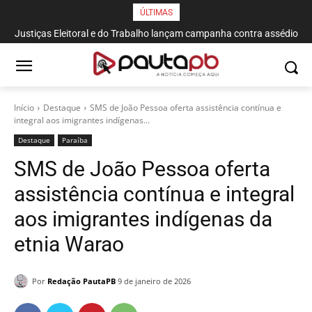
ÚLTIMAS
Justiças Eleitoral e do Trabalho lançam campanha contra assédio
Início
Destaque
SMS de João Pessoa oferta assistência contínua e
integral aos imigrantes indígenas...
Destaque
Paraí­ba
SMS de João Pessoa oferta
assistência contínua e integral
aos imigrantes indígenas da
etnia Warao
Por
Redação PautaPB
9 de janeiro de 2026