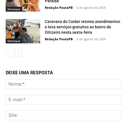
Paraíba
Redação PautaPB
-
6 de agosto de 2026
Destaque
Caravana do Cuidar retoma atendimentos
e leva serviços gratuitos ao bairro de
Oitizeiro nesta sexta-feira
Redação PautaPB
-
6 de agosto de 2026
Destaque
DEIXE UMA RESPOSTA
No
E-
mai
Sit