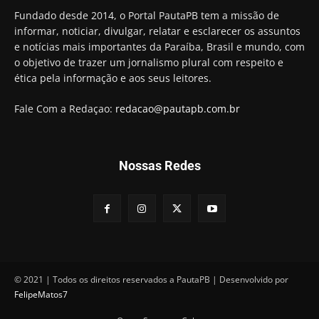
Hugo Motta retira projeto que permitia bancos
Fundado desde 2014, o Portal PautaPB tem a missão de
"confiscar" dinheiro de clientes
informar, noticiar, divulgar, relatar e esclarecer os assuntos
01:49
e notícias mais importantes da Paraíba, Brasil e mundo, com
Descaso da gestão Panta deixa crianças e
o objetivo de trazer um jornalismo plural com respeito e
professoras 'ilhadas' em creche
ética pela informação e aos seus leitores.
00:16
Fale Com a Redaçao:
redacao@pautapb.com.br
Nossas Redes
© 2021 | Todos os direitos reservados a PautaPB | Desenvolvido por
FelipeMatos7