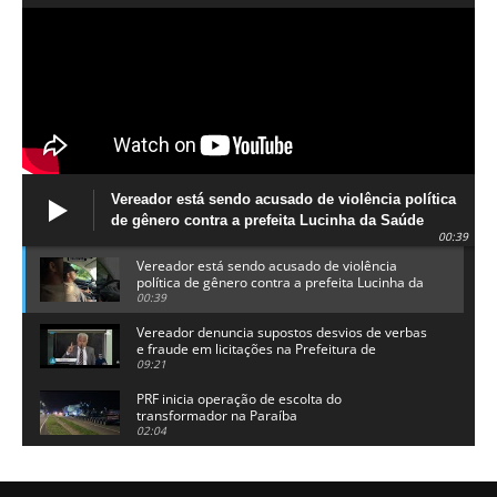
Vereador está sendo acusado de violência política
de gênero contra a prefeita Lucinha da Saúde
00:39
Vereador está sendo acusado de violência
política de gênero contra a prefeita Lucinha da
Saúde
00:39
Vereador denuncia supostos desvios de verbas
e fraude em licitações na Prefeitura de
Alhandra
09:21
PRF inicia operação de escolta do
transformador na Paraíba
02:04
Adriano Galdino lança oficialmente sua pré-
candidatura a governador da Paraíba
01:54