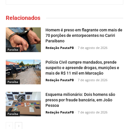
Relacionados
Homem é preso em flagrante com mais de
70 porções de entorpecentes no Cariri
Paraibano
Redação PautaPB
-
7 de agosto de 2026
Paraí­ba
Polícia Civil cumpre mandados, prende
suspeito e apreende drogas, munições e
mais de R$ 11 mil em Marcação
Redação PautaPB
-
7 de agosto de 2026
Paraí­ba
Esquema milionário: Dois homens são
presos por fraude bancária, em João
Pessoa
Redação PautaPB
-
7 de agosto de 2026
Paraí­ba