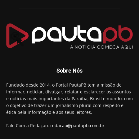
Chapa dos sonhos: Cícero agradece a Galdino,
mas defende unidade no grupo do governador
00:53
Arthur Lira parabeniza Karla Pimentel por sua
reeleição em Conde
00:23
Aguinaldo Ribeiro destaca apoio do PP a Hugo
Motta presidir a Câmara Federal
01:21
Candidato a prefeito, Alexandre Coco Seco é
Sobre Nós
preso e faz vídeo na cadeia
01:58
Hugo Motta retira projeto que permitia bancos
Fundado desde 2014, o Portal PautaPB tem a missão de
"confiscar" dinheiro de clientes
informar, noticiar, divulgar, relatar e esclarecer os assuntos
01:49
e notícias mais importantes da Paraíba, Brasil e mundo, com
Descaso da gestão Panta deixa crianças e
o objetivo de trazer um jornalismo plural com respeito e
professoras 'ilhadas' em creche
ética pela informação e aos seus leitores.
00:16
Fale Com a Redaçao:
redacao@pautapb.com.br