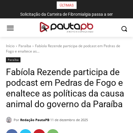
ÚLTIMAS
Solicitação da Carteira de Fibromialgia passa a ser
Homem é preso em flagrante com mais de 70 porções de
exclusivamente pelo aplicativo João Pessoa na Palma da Mão
entorpecentes no Cariri Paraibano
Início
Paraí­ba
Fabíola Rezende participa de podcast em Pedras de
Fogo e enaltece as...
Paraí­ba
Fabíola Rezende participa de
podcast em Pedras de Fogo e
enaltece as políticas da causa
animal do governo da Paraíba
Por
Redação PautaPB
11 de dezembro de 2025