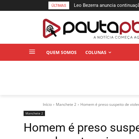
Leo Bezerra anuncia continuação 
União Brasil oficializa apoio à
ÚLTIMAS
de Lucena até domingo
Senado Federal
QUEM SOMOS
COLUNAS
Início
Manchete 2
Homem é preso suspeito de violen
Manchete 2
Homem é preso suspei