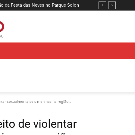
da Festa das Neves no Parque Solon
 pré-candidatura de João Azevêdo ao
tar sexualmente seis meninas na região...
to de violentar