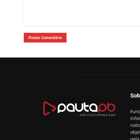
Comentário:
Sob
Fund
info
notí
obje
pela