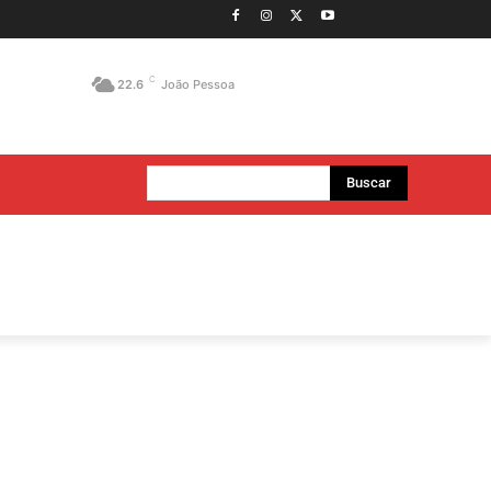
C
22.6
João Pessoa
Buscar