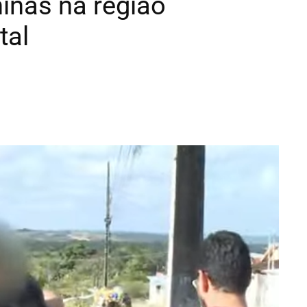
inas na região
tal