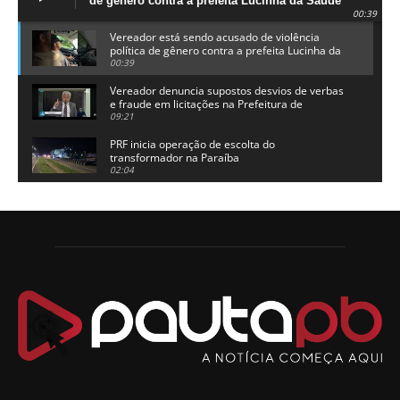
de gênero contra a prefeita Lucinha da Saúde
00:39
Vereador está sendo acusado de violência
política de gênero contra a prefeita Lucinha da
Saúde
00:39
Vereador denuncia supostos desvios de verbas
e fraude em licitações na Prefeitura de
Alhandra
09:21
PRF inicia operação de escolta do
transformador na Paraíba
02:04
Adriano Galdino lança oficialmente sua pré-
candidatura a governador da Paraíba
01:54
Chapa dos sonhos: Cícero agradece a Galdino,
mas defende unidade no grupo do governador
00:53
Arthur Lira parabeniza Karla Pimentel por sua
reeleição em Conde
00:23
Aguinaldo Ribeiro destaca apoio do PP a Hugo
Motta presidir a Câmara Federal
01:21