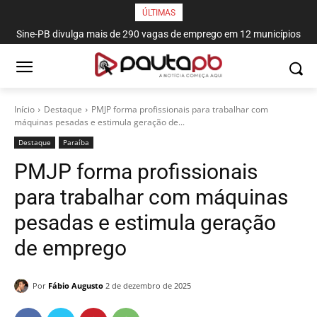
ÚLTIMAS
Sine-PB divulga mais de 290 vagas de emprego em 12 municípios
paraibanos
Início
Destaque
PMJP forma profissionais para trabalhar com
máquinas pesadas e estimula geração de...
Destaque
Paraí­ba
PMJP forma profissionais
para trabalhar com máquinas
pesadas e estimula geração
de emprego
Por
Fábio Augusto
2 de dezembro de 2025