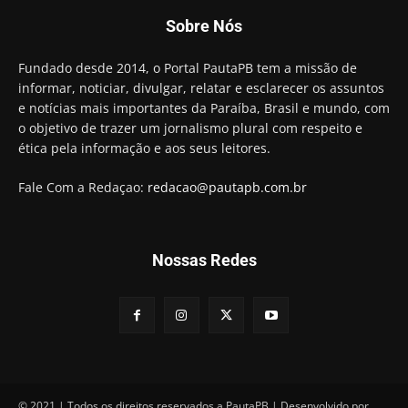
Candidato a prefeito, Alexandre Coco Seco é
Sobre Nós
preso e faz vídeo na cadeia
01:58
Hugo Motta retira projeto que permitia bancos
Fundado desde 2014, o Portal PautaPB tem a missão de
"confiscar" dinheiro de clientes
informar, noticiar, divulgar, relatar e esclarecer os assuntos
01:49
e notícias mais importantes da Paraíba, Brasil e mundo, com
Descaso da gestão Panta deixa crianças e
o objetivo de trazer um jornalismo plural com respeito e
professoras 'ilhadas' em creche
ética pela informação e aos seus leitores.
00:16
Fale Com a Redaçao:
redacao@pautapb.com.br
Nossas Redes
© 2021 | Todos os direitos reservados a PautaPB | Desenvolvido por