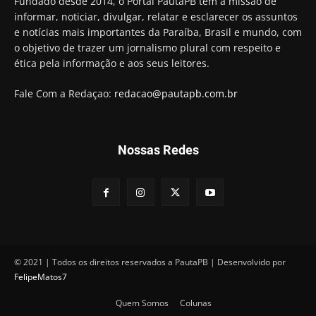
Fundado desde 2014, o Portal PautaPB tem a missão de
"confiscar" dinheiro de clientes
informar, noticiar, divulgar, relatar e esclarecer os assuntos
01:49
e notícias mais importantes da Paraíba, Brasil e mundo, com
Descaso da gestão Panta deixa crianças e
o objetivo de trazer um jornalismo plural com respeito e
professoras 'ilhadas' em creche
ética pela informação e aos seus leitores.
00:16
Fale Com a Redaçao:
redacao@pautapb.com.br
Nossas Redes
© 2021 | Todos os direitos reservados a PautaPB | Desenvolvido por
FelipeMatos7
Quem Somos
Colunas