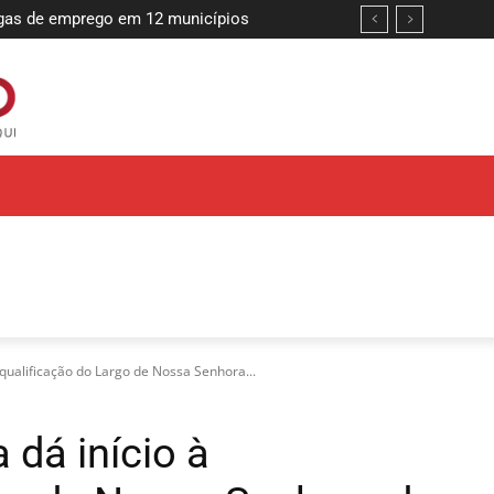
s de emprego em 12 municípios
 reforçar compromisso com a segurança
equalificação do Largo de Nossa Senhora...
 dá início à