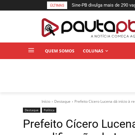
Sine-PB divulga mais de 290 vaga
Debate: Cícero se destaca ao
ÚLTIMAS
paraibanos
hídrica do Estado
QUEM SOMOS
COLUNAS
Início
Destaque
Prefeito Cícero Lucena dá início à r
Destaque
Política
Prefeito Cícero Lucena