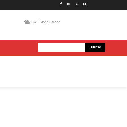
C
27.7
João Pessoa
Buscar