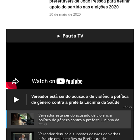
prefeitáveis de João Pessoa para definir
apoio do partido nas eleições 2020
30 de maio de 2020
► Pauta TV
Vereador está sendo acusado de violência política
de gênero contra a prefeita Lucinha da Saúde
00:39
Vereador está sendo acusado de violência
política de gênero contra a prefeita Lucinha da
Saúde
00:39
Vereador denuncia supostos desvios de verbas
e fraude em licitações na Prefeitura de