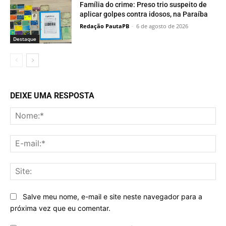
Família do crime: Preso trio suspeito de
aplicar golpes contra idosos, na Paraíba
Redação PautaPB
-
6 de agosto de 2026
Destaque
DEIXE UMA RESPOSTA
No
E-
mai
Sit
Salve meu nome, e-mail e site neste navegador para a
próxima vez que eu comentar.