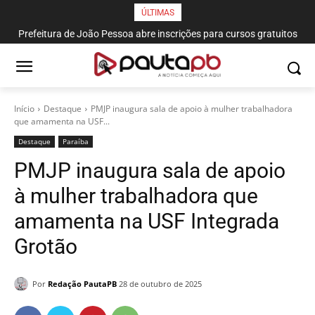
ÚLTIMAS
Prefeitura de João Pessoa abre inscrições para cursos gratuitos
de corte e costura, confeitaria e salgateria
Início
Destaque
PMJP inaugura sala de apoio à mulher trabalhadora
que amamenta na USF...
Destaque
Paraí­ba
PMJP inaugura sala de apoio
à mulher trabalhadora que
amamenta na USF Integrada
Grotão
Por
Redação PautaPB
28 de outubro de 2025