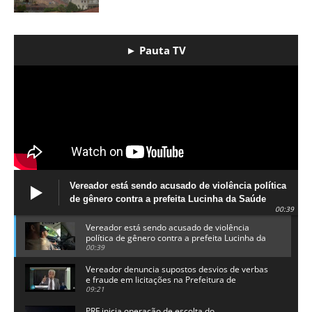
► Pauta TV
Vereador está sendo acusado de violência política
de gênero contra a prefeita Lucinha da Saúde
00:39
Vereador está sendo acusado de violência
política de gênero contra a prefeita Lucinha da
Saúde
00:39
Vereador denuncia supostos desvios de verbas
e fraude em licitações na Prefeitura de
Alhandra
09:21
PRF inicia operação de escolta do