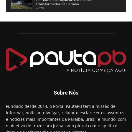
transformador na Paraíba
02:04
Adriano Galdino lança oficialmente sua pré-
candidatura a governador da Paraíba
01:54
Chapa dos sonhos: Cícero agradece a Galdino,
mas defende unidade no grupo do governador
00:53
Arthur Lira parabeniza Karla Pimentel por sua
reeleição em Conde
00:23
Aguinaldo Ribeiro destaca apoio do PP a Hugo
Motta presidir a Câmara Federal
01:21
Candidato a prefeito, Alexandre Coco Seco é
Sobre Nós
preso e faz vídeo na cadeia
01:58
Hugo Motta retira projeto que permitia bancos
Fundado desde 2014, o Portal PautaPB tem a missão de
"confiscar" dinheiro de clientes
informar, noticiar, divulgar, relatar e esclarecer os assuntos
01:49
e notícias mais importantes da Paraíba, Brasil e mundo, com
Descaso da gestão Panta deixa crianças e
o objetivo de trazer um jornalismo plural com respeito e
professoras 'ilhadas' em creche
00:16