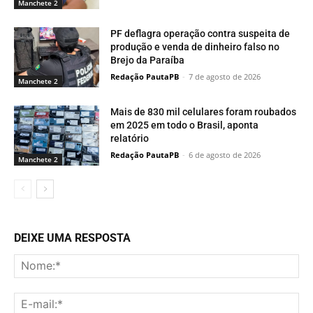
Manchete 2
PF deflagra operação contra suspeita de
produção e venda de dinheiro falso no
Brejo da Paraíba
Redação PautaPB
-
7 de agosto de 2026
Manchete 2
Mais de 830 mil celulares foram roubados
em 2025 em todo o Brasil, aponta
relatório
Redação PautaPB
-
6 de agosto de 2026
Manchete 2
DEIXE UMA RESPOSTA
No
E-