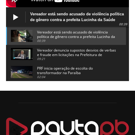
Vereador está sendo acusado de violência política
de gênero contra a prefeita Lucinha da Saúde
00:39
Vereador está sendo acusado de violência
política de gênero contra a prefeita Lucinha da
Saúde
00:39
Vereador denuncia supostos desvios de verbas
e fraude em licitações na Prefeitura de
Alhandra
09:21
PRF inicia operação de escolta do
transformador na Paraíba
02:04
Adriano Galdino lança oficialmente sua pré-
candidatura a governador da Paraíba
01:54
Chapa dos sonhos: Cícero agradece a Galdino,
mas defende unidade no grupo do governador
00:53
Arthur Lira parabeniza Karla Pimentel por sua
reeleição em Conde
00:23