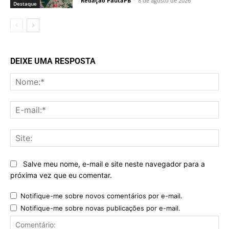
Redação PautaPB
-
8 de agosto de 2026
Destaque
DEIXE UMA RESPOSTA
No
E-
mai
Sit
Salve meu nome, e-mail e site neste navegador para a
próxima vez que eu comentar.
Notifique-me sobre novos comentários por e-mail.
Notifique-me sobre novas publicações por e-mail.