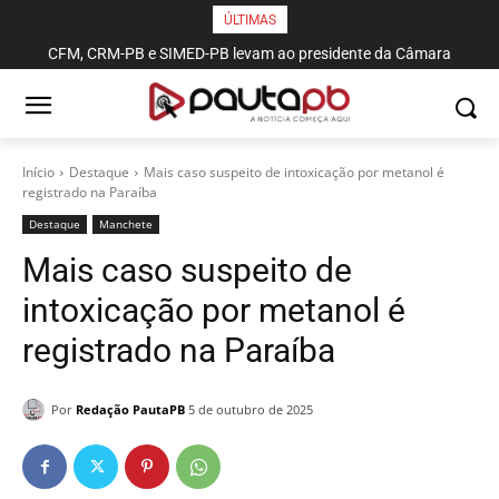
ÚLTIMAS
CFM, CRM-PB e SIMED-PB levam ao presidente da Câmara
pautas sobre proficiência médica, piso salarial e violência contra
profissionais de saúde
Início
Destaque
Mais caso suspeito de intoxicação por metanol é
registrado na Paraíba
Destaque
Manchete
Mais caso suspeito de
intoxicação por metanol é
registrado na Paraíba
Por
Redação PautaPB
5 de outubro de 2025