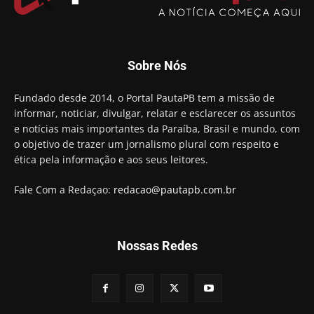
Aguinaldo Ribeiro destaca apoio do PP a Hugo
Motta presidir a Câmara Federal
01:21
Candidato a prefeito, Alexandre Coco Seco é
Sobre Nós
preso e faz vídeo na cadeia
01:58
Hugo Motta retira projeto que permitia bancos
Fundado desde 2014, o Portal PautaPB tem a missão de
"confiscar" dinheiro de clientes
informar, noticiar, divulgar, relatar e esclarecer os assuntos
01:49
e notícias mais importantes da Paraíba, Brasil e mundo, com
Descaso da gestão Panta deixa crianças e
o objetivo de trazer um jornalismo plural com respeito e
professoras 'ilhadas' em creche
ética pela informação e aos seus leitores.
00:16
Fale Com a Redaçao:
redacao@pautapb.com.br
Nossas Redes