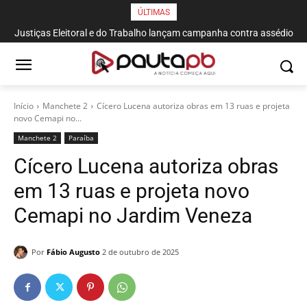
ÚLTIMAS
Justiças Eleitoral e do Trabalho lançam campanha contra assédio
Início
Manchete 2
Cícero Lucena autoriza obras em 13 ruas e projeta
novo Cemapi no...
Manchete 2
Paraí­ba
Cícero Lucena autoriza obras
em 13 ruas e projeta novo
Cemapi no Jardim Veneza
Por
Fábio Augusto
2 de outubro de 2025