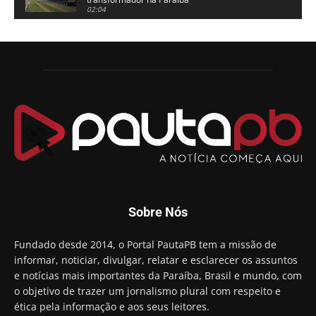
02:04
Adriano Galdino lança oficialmente sua pré-
candidatura a governador da Paraíba
01:54
Chapa dos sonhos: Cícero agradece a Galdino,
mas defende unidade no grupo do governador
00:53
Arthur Lira parabeniza Karla Pimentel por sua
reeleição em Conde
00:23
Aguinaldo Ribeiro destaca apoio do PP a Hugo
Motta presidir a Câmara Federal
01:21
Candidato a prefeito, Alexandre Coco Seco é
Sobre Nós
preso e faz vídeo na cadeia
01:58
Hugo Motta retira projeto que permitia bancos
Fundado desde 2014, o Portal PautaPB tem a missão de
"confiscar" dinheiro de clientes
informar, noticiar, divulgar, relatar e esclarecer os assuntos
01:49
e notícias mais importantes da Paraíba, Brasil e mundo, com
Descaso da gestão Panta deixa crianças e
o objetivo de trazer um jornalismo plural com respeito e
professoras 'ilhadas' em creche
ética pela informação e aos seus leitores.
00:16