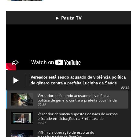
► Pauta TV
Vereador está sendo acusado de violência política
de gênero contra a prefeita Lucinha da Saúde
00:39
Vereador está sendo acusado de violência
política de gênero contra a prefeita Lucinha da
Saúde
00:39
Vereador denuncia supostos desvios de verbas
e fraude em licitações na Prefeitura de
Alhandra
09:21
PRF inicia operação de escolta do
transformador na Paraíba