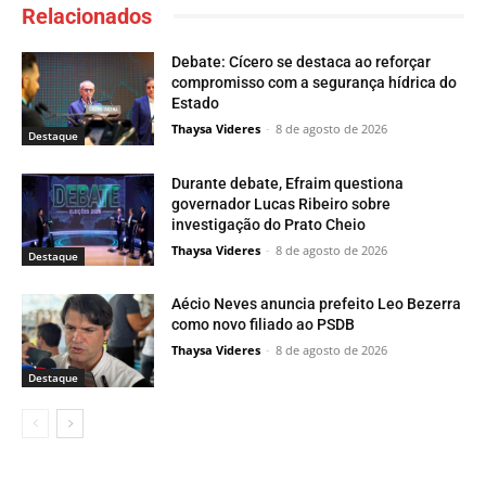
Relacionados
Debate: Cícero se destaca ao reforçar
compromisso com a segurança hídrica do
Estado
Thaysa Videres
-
8 de agosto de 2026
Destaque
Durante debate, Efraim questiona
governador Lucas Ribeiro sobre
investigação do Prato Cheio
Thaysa Videres
-
8 de agosto de 2026
Destaque
Aécio Neves anuncia prefeito Leo Bezerra
como novo filiado ao PSDB
Thaysa Videres
-
8 de agosto de 2026
Destaque