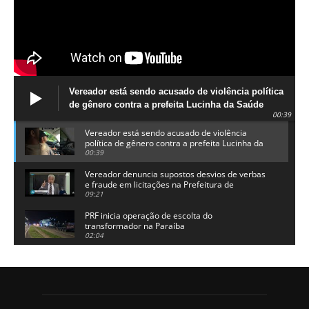
Vereador está sendo acusado de violência política
de gênero contra a prefeita Lucinha da Saúde
00:39
Vereador está sendo acusado de violência
política de gênero contra a prefeita Lucinha da
Saúde
00:39
Vereador denuncia supostos desvios de verbas
e fraude em licitações na Prefeitura de
Alhandra
09:21
PRF inicia operação de escolta do
transformador na Paraíba
02:04
Adriano Galdino lança oficialmente sua pré-
candidatura a governador da Paraíba
01:54
Chapa dos sonhos: Cícero agradece a Galdino,
mas defende unidade no grupo do governador