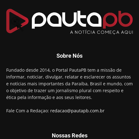
00:53
Arthur Lira parabeniza Karla Pimentel por sua
reeleição em Conde
00:23
Aguinaldo Ribeiro destaca apoio do PP a Hugo
Motta presidir a Câmara Federal
01:21
Candidato a prefeito, Alexandre Coco Seco é
Sobre Nós
preso e faz vídeo na cadeia
01:58
Hugo Motta retira projeto que permitia bancos
Fundado desde 2014, o Portal PautaPB tem a missão de
"confiscar" dinheiro de clientes
informar, noticiar, divulgar, relatar e esclarecer os assuntos
01:49
e notícias mais importantes da Paraíba, Brasil e mundo, com
Descaso da gestão Panta deixa crianças e
o objetivo de trazer um jornalismo plural com respeito e
professoras 'ilhadas' em creche
ética pela informação e aos seus leitores.
00:16
Fale Com a Redaçao:
redacao@pautapb.com.br
Nossas Redes