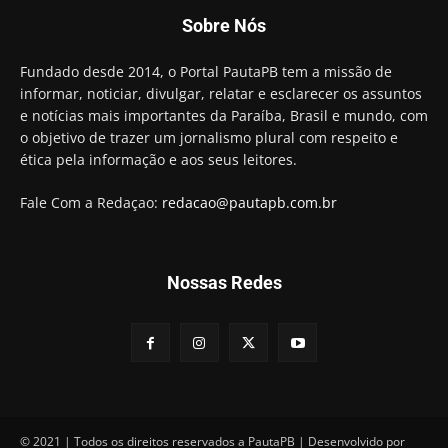
Candidato a prefeito, Alexandre Coco Seco é
Sobre Nós
preso e faz vídeo na cadeia
01:58
Hugo Motta retira projeto que permitia bancos
Fundado desde 2014, o Portal PautaPB tem a missão de
"confiscar" dinheiro de clientes
informar, noticiar, divulgar, relatar e esclarecer os assuntos
01:49
e notícias mais importantes da Paraíba, Brasil e mundo, com
Descaso da gestão Panta deixa crianças e
o objetivo de trazer um jornalismo plural com respeito e
professoras 'ilhadas' em creche
ética pela informação e aos seus leitores.
00:16
Fale Com a Redaçao:
redacao@pautapb.com.br
Nossas Redes
© 2021 | Todos os direitos reservados a PautaPB | Desenvolvido por