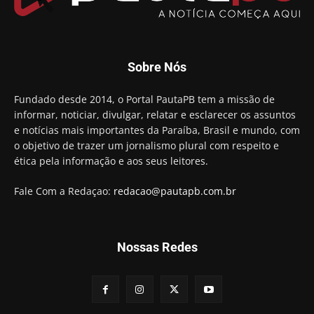
Aguinaldo Ribeiro destaca apoio do PP a Hugo
Motta presidir a Câmara Federal
01:21
Candidato a prefeito, Alexandre Coco Seco é
Sobre Nós
preso e faz vídeo na cadeia
01:58
Hugo Motta retira projeto que permitia bancos
Fundado desde 2014, o Portal PautaPB tem a missão de
"confiscar" dinheiro de clientes
informar, noticiar, divulgar, relatar e esclarecer os assuntos
01:49
e notícias mais importantes da Paraíba, Brasil e mundo, com
Descaso da gestão Panta deixa crianças e
o objetivo de trazer um jornalismo plural com respeito e
professoras 'ilhadas' em creche
ética pela informação e aos seus leitores.
00:16
Fale Com a Redaçao:
redacao@pautapb.com.br
Nossas Redes