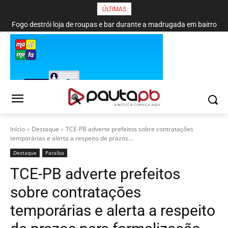
ÚLTIMAS
Fogo destrói loja de roupas e bar durante a madrugada em bairro
de João Pessoa
Início
Destaque
TCE-PB adverte prefeitos sobre contratações
temporárias e alerta a respeito de prazos...
Destaque
Paraí­ba
TCE-PB adverte prefeitos
sobre contratações
temporárias e alerta a respeito