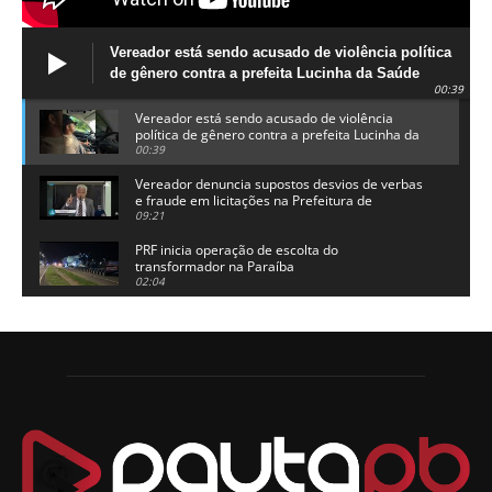
Vereador está sendo acusado de violência política
de gênero contra a prefeita Lucinha da Saúde
00:39
Vereador está sendo acusado de violência
política de gênero contra a prefeita Lucinha da
Saúde
00:39
Vereador denuncia supostos desvios de verbas
e fraude em licitações na Prefeitura de
Alhandra
09:21
PRF inicia operação de escolta do
transformador na Paraíba
02:04
Adriano Galdino lança oficialmente sua pré-
candidatura a governador da Paraíba
01:54
Chapa dos sonhos: Cícero agradece a Galdino,
mas defende unidade no grupo do governador
00:53
Arthur Lira parabeniza Karla Pimentel por sua
reeleição em Conde
00:23