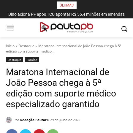
ÚLTIMAS
Dino aciona PF após TCU apontar R$ 55,4 milhões em emendas
MPPB obtém liminar para garantir adequação do sistema de
combate a incêndio do Espaço Cultural
suspeitas
Início
Destaque
Maratona Internacional de João Pessoa chega à 5ª
edição com suporte médico...
Destaque
Paraí­ba
Maratona Internacional de
João Pessoa chega à 5ª
edição com suporte médico
especializado garantido
Por
Redação PautaPB
29 de julho de 2025