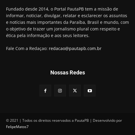
Hugo Motta retira projeto que permitia bancos
Fundado desde 2014, o Portal PautaPB tem a missão de
"confiscar" dinheiro de clientes
informar, noticiar, divulgar, relatar e esclarecer os assuntos
01:49
e notícias mais importantes da Paraíba, Brasil e mundo, com
Descaso da gestão Panta deixa crianças e
o objetivo de trazer um jornalismo plural com respeito e
professoras 'ilhadas' em creche
ética pela informação e aos seus leitores.
00:16
Fale Com a Redaçao:
redacao@pautapb.com.br
Nossas Redes
© 2021 | Todos os direitos reservados a PautaPB | Desenvolvido por
FelipeMatos7