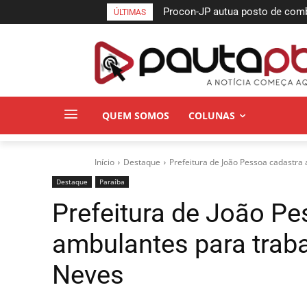
Procon-JP autua posto de combust
Semifinais da Taça das Favelas
ÚLTIMAS
no bairro da Torre
Pessoa neste sábado
QUEM SOMOS
COLUNAS
Início
Destaque
Prefeitura de João Pessoa cadastra 
Destaque
Paraí­ba
Prefeitura de João P
ambulantes para traba
Neves