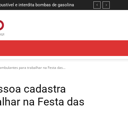
ível e interdita bombas de gasolina
 definem finalistas da etapa João
ambulantes para trabalhar na Festa das...
essoa cadastra
lhar na Festa das