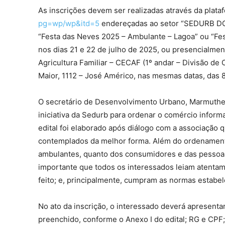
As inscrições devem ser realizadas através da plat
pg=wp/wp&itd=5
endereçadas ao setor “SEDURB DCP
“Festa das Neves 2025 – Ambulante – Lagoa” ou “Fe
nos dias 21 e 22 de julho de 2025, ou presencialmen
Agricultura Familiar – CECAF (1º andar – Divisão de
Maior, 1112 – José Américo, nas mesmas datas, das 8
O secretário de Desenvolvimento Urbano, Marmuthe 
iniciativa da Sedurb para ordenar o comércio infor
edital foi elaborado após diálogo com a associação
contemplados da melhor forma. Além do ordenament
ambulantes, quanto dos consumidores e das pessoas q
importante que todos os interessados leiam atentam
feito; e, principalmente, cumpram as normas estabele
No ato da inscrição, o interessado deverá apresen
preenchido, conforme o Anexo I do edital; RG e CPF