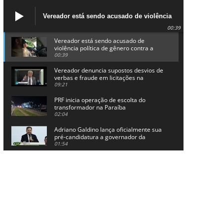
Vereador está sendo acusado de violência
política de gênero contra a prefeita Lucinha
00:39
da Saúde
Vereador está sendo acusado de
violência política de gênero contra a
prefeita Lucinha da Saúde
00:39
Vereador denuncia supostos desvios de
verbas e fraude em licitações na
Prefeitura de Alhandra
09:21
PRF inicia operação de escolta do
transformador na Paraíba
02:04
Adriano Galdino lança oficialmente sua
pré-candidatura a governador da
Paraíba
01:54
Chapa dos sonhos: Cícero agradece a
Galdino, mas defende unidade no
grupo do governador
00:53
Arthur Lira parabeniza Karla Pimentel
por sua reeleição em Conde
00:23
Aguinaldo Ribeiro destaca apoio do PP