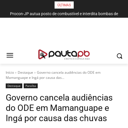
ÚLTIMAS
Procon-JP autua posto de combustível e interdita bombas de
gasolina no bairro da Torre
Início
Destaque
Governo cancela audiências do ODE em
Mamanguape e Ingá por causa das...
Destaque
Paraí­ba
Governo cancela audiências
do ODE em Mamanguape e
Ingá por causa das chuvas