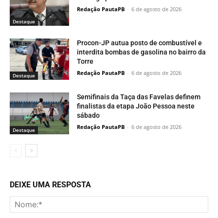
Redação PautaPB
-
6 de agosto de 2026
Destaque
Procon-JP autua posto de combustível e
interdita bombas de gasolina no bairro da
Torre
Redação PautaPB
-
6 de agosto de 2026
Destaque
Semifinais da Taça das Favelas definem
finalistas da etapa João Pessoa neste
sábado
Redação PautaPB
-
6 de agosto de 2026
Destaque
DEIXE UMA RESPOSTA
No