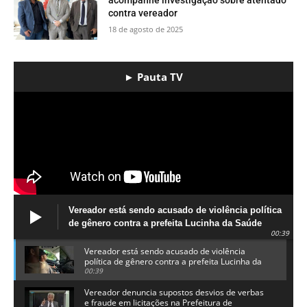
acompanhe investigação sobre atentado
contra vereador
18 de agosto de 2025
► Pauta TV
Vereador está sendo acusado de violência política
de gênero contra a prefeita Lucinha da Saúde
00:39
Vereador está sendo acusado de violência
política de gênero contra a prefeita Lucinha da
Saúde
00:39
Vereador denuncia supostos desvios de verbas
e fraude em licitações na Prefeitura de