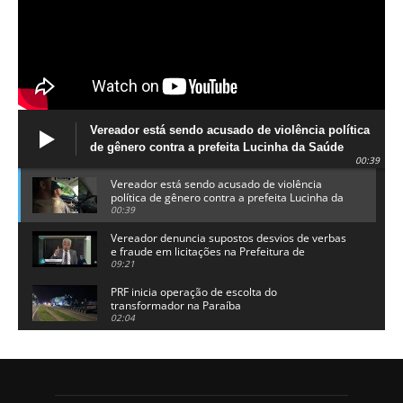
Vereador está sendo acusado de violência política
de gênero contra a prefeita Lucinha da Saúde
00:39
Vereador está sendo acusado de violência
política de gênero contra a prefeita Lucinha da
Saúde
00:39
Vereador denuncia supostos desvios de verbas
e fraude em licitações na Prefeitura de
Alhandra
09:21
PRF inicia operação de escolta do
transformador na Paraíba
02:04
Adriano Galdino lança oficialmente sua pré-
candidatura a governador da Paraíba
01:54
Chapa dos sonhos: Cícero agradece a Galdino,