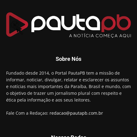
mas defende unidade no grupo do governador
00:53
Arthur Lira parabeniza Karla Pimentel por sua
reeleição em Conde
00:23
Aguinaldo Ribeiro destaca apoio do PP a Hugo
Motta presidir a Câmara Federal
01:21
Candidato a prefeito, Alexandre Coco Seco é
Sobre Nós
preso e faz vídeo na cadeia
01:58
Hugo Motta retira projeto que permitia bancos
Fundado desde 2014, o Portal PautaPB tem a missão de
"confiscar" dinheiro de clientes
informar, noticiar, divulgar, relatar e esclarecer os assuntos
01:49
e notícias mais importantes da Paraíba, Brasil e mundo, com
Descaso da gestão Panta deixa crianças e
o objetivo de trazer um jornalismo plural com respeito e
professoras 'ilhadas' em creche
ética pela informação e aos seus leitores.
00:16
Fale Com a Redaçao:
redacao@pautapb.com.br