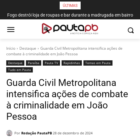
ÚLTIMAS
Fogo destrói loja de roupas e bar durante a madrugada em bairro
de João Pessoa
Início
Destaque
Guarda Civil Metropolitana intensifica ações de
combate à criminalidade em João Pessoa
Destaque
Paraí­ba
Pauta TV
Rapidinhas
Temas em Pauta
Tudo em Pauta
Guarda Civil Metropolitana
intensifica ações de combate
à criminalidade em João
Pessoa
Por
Redação PautaPB
28 de dezembro de 2024