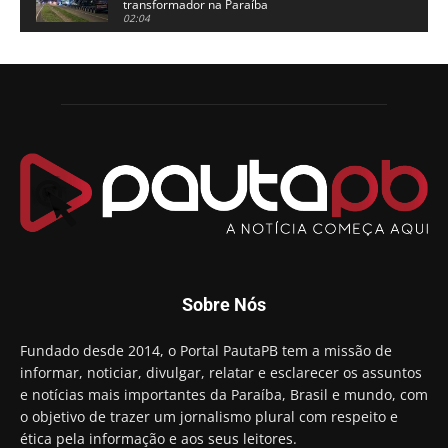
transformador na Paraíba
02:04
Adriano Galdino lança oficialmente sua pré-
candidatura a governador da Paraíba
01:54
Chapa dos sonhos: Cícero agradece a Galdino,
mas defende unidade no grupo do governador
00:53
Arthur Lira parabeniza Karla Pimentel por sua
reeleição em Conde
00:23
Aguinaldo Ribeiro destaca apoio do PP a Hugo
Motta presidir a Câmara Federal
01:21
Candidato a prefeito, Alexandre Coco Seco é
Sobre Nós
preso e faz vídeo na cadeia
01:58
Hugo Motta retira projeto que permitia bancos
Fundado desde 2014, o Portal PautaPB tem a missão de
"confiscar" dinheiro de clientes
informar, noticiar, divulgar, relatar e esclarecer os assuntos
01:49
e notícias mais importantes da Paraíba, Brasil e mundo, com
Descaso da gestão Panta deixa crianças e
o objetivo de trazer um jornalismo plural com respeito e
professoras 'ilhadas' em creche
ética pela informação e aos seus leitores.
00:16