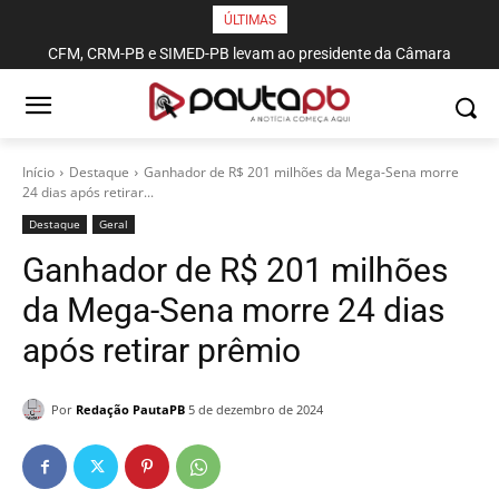
ÚLTIMAS
CFM, CRM-PB e SIMED-PB levam ao presidente da Câmara
pautas sobre proficiência médica, piso salarial e violência contra
profissionais de saúde
Início
Destaque
Ganhador de R$ 201 milhões da Mega-Sena morre
24 dias após retirar...
Destaque
Geral
Ganhador de R$ 201 milhões
da Mega-Sena morre 24 dias
após retirar prêmio
Por
Redação PautaPB
5 de dezembro de 2024