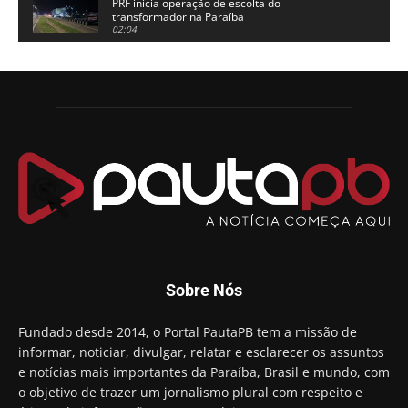
PRF inicia operação de escolta do
transformador na Paraíba
02:04
Adriano Galdino lança oficialmente sua pré-
candidatura a governador da Paraíba
01:54
Chapa dos sonhos: Cícero agradece a Galdino,
mas defende unidade no grupo do governador
00:53
Arthur Lira parabeniza Karla Pimentel por sua
reeleição em Conde
00:23
Aguinaldo Ribeiro destaca apoio do PP a Hugo
Motta presidir a Câmara Federal
01:21
Candidato a prefeito, Alexandre Coco Seco é
Sobre Nós
preso e faz vídeo na cadeia
01:58
Hugo Motta retira projeto que permitia bancos
Fundado desde 2014, o Portal PautaPB tem a missão de
"confiscar" dinheiro de clientes
informar, noticiar, divulgar, relatar e esclarecer os assuntos
01:49
e notícias mais importantes da Paraíba, Brasil e mundo, com
Descaso da gestão Panta deixa crianças e
o objetivo de trazer um jornalismo plural com respeito e
professoras 'ilhadas' em creche