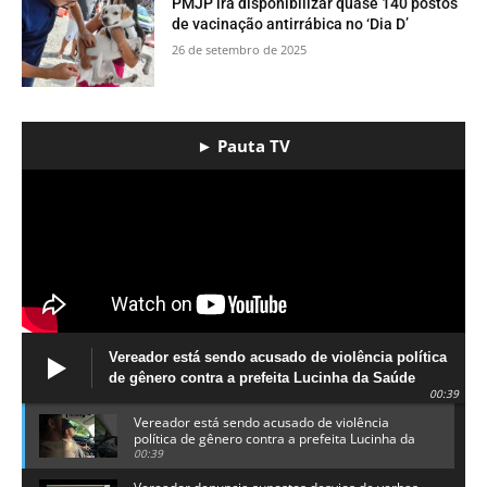
PMJP irá disponibilizar quase 140 postos
de vacinação antirrábica no ‘Dia D’
26 de setembro de 2025
► Pauta TV
Vereador está sendo acusado de violência política
de gênero contra a prefeita Lucinha da Saúde
00:39
Vereador está sendo acusado de violência
política de gênero contra a prefeita Lucinha da
Saúde
00:39