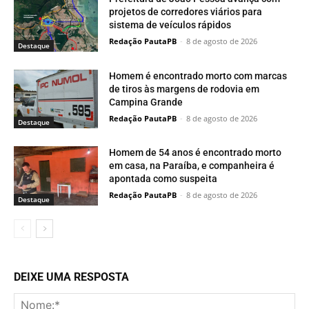
projetos de corredores viários para
sistema de veículos rápidos
Redação PautaPB
-
8 de agosto de 2026
Destaque
Homem é encontrado morto com marcas
de tiros às margens de rodovia em
Campina Grande
Redação PautaPB
-
8 de agosto de 2026
Destaque
Homem de 54 anos é encontrado morto
em casa, na Paraíba, e companheira é
apontada como suspeita
Redação PautaPB
-
8 de agosto de 2026
Destaque
DEIXE UMA RESPOSTA
No