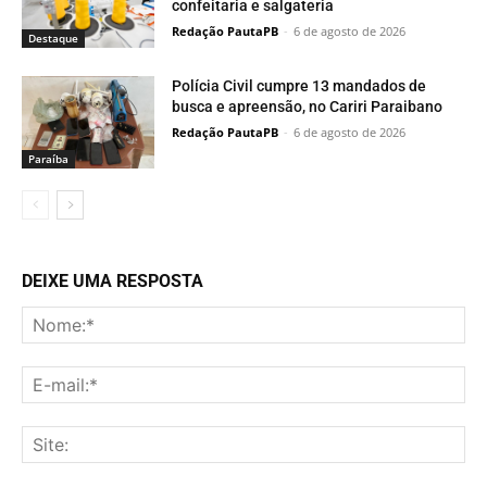
confeitaria e salgateria
Redação PautaPB
-
6 de agosto de 2026
Destaque
Polícia Civil cumpre 13 mandados de
busca e apreensão, no Cariri Paraibano
Redação PautaPB
-
6 de agosto de 2026
Paraí­ba
DEIXE UMA RESPOSTA
No
E-
mai
Sit