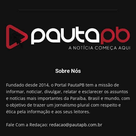
01:54
Chapa dos sonhos: Cícero agradece a Galdino,
mas defende unidade no grupo do governador
00:53
Arthur Lira parabeniza Karla Pimentel por sua
reeleição em Conde
00:23
Aguinaldo Ribeiro destaca apoio do PP a Hugo
Motta presidir a Câmara Federal
01:21
Candidato a prefeito, Alexandre Coco Seco é
Sobre Nós
preso e faz vídeo na cadeia
01:58
Hugo Motta retira projeto que permitia bancos
Fundado desde 2014, o Portal PautaPB tem a missão de
"confiscar" dinheiro de clientes
informar, noticiar, divulgar, relatar e esclarecer os assuntos
01:49
e notícias mais importantes da Paraíba, Brasil e mundo, com
Descaso da gestão Panta deixa crianças e
o objetivo de trazer um jornalismo plural com respeito e
professoras 'ilhadas' em creche
ética pela informação e aos seus leitores.
00:16
Fale Com a Redaçao:
redacao@pautapb.com.br