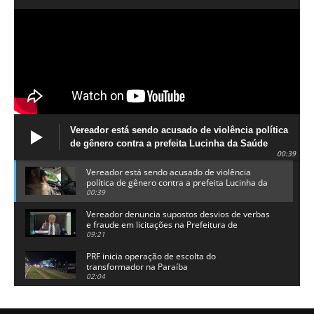
Vereador está sendo acusado de violência política
de gênero contra a prefeita Lucinha da Saúde
00:39
Vereador está sendo acusado de violência
política de gênero contra a prefeita Lucinha da
Saúde
00:39
Vereador denuncia supostos desvios de verbas
e fraude em licitações na Prefeitura de
Alhandra
09:21
PRF inicia operação de escolta do
transformador na Paraíba
02:04
Adriano Galdino lança oficialmente sua pré-
candidatura a governador da Paraíba