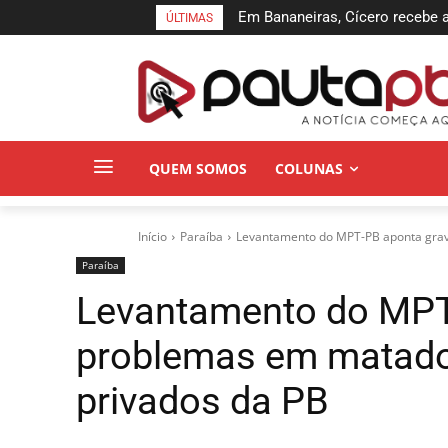
Em Bananeiras, Cícero recebe a
Prefeitura de João Pessoa ava
ÚLTIMAS
com esgotamento sanitário
para sistema de veículos rápi
QUEM SOMOS
COLUNAS
Início
Paraí­ba
Levantamento do MPT-PB aponta grave
Paraí­ba
Levantamento do MPT
problemas em matado
privados da PB