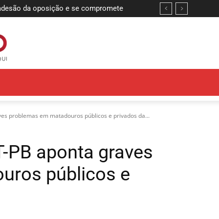
desão da oposição e se compromete
nça com projetos de corredores viários
dos
s problemas em matadouros públicos e privados da...
-PB aponta graves
uros públicos e