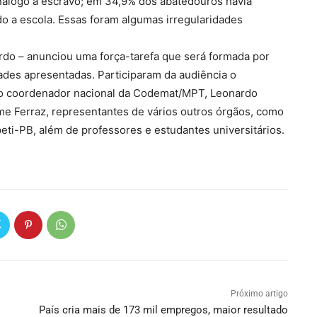
nálogo a escravo; em 34,9% dos abatedouros havia
ado a escola. Essas foram algumas irregularidades
rdo – anunciou uma força-tarefa que será formada por
dades apresentadas. Participaram da audiência o
o coordenador nacional da Codemat/MPT, Leonardo
 Ferraz, representantes de vários outros órgãos, como
eti-PB, além de professores e estudantes universitários.
Próximo artigo
País cria mais de 173 mil empregos, maior resultado