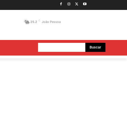
C
25.2
João Pessoa
Buscar