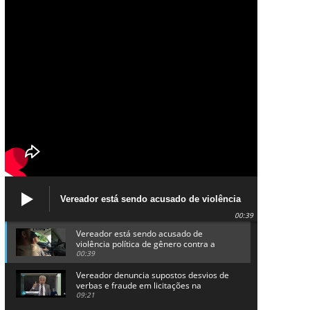
Vereador está sendo acusado de violência
política de gênero contra a prefeita Lucinha
00:39
da Saúde
Vereador está sendo acusado de
violência política de gênero contra a
prefeita Lucinha da Saúde
00:39
Vereador denuncia supostos desvios de
verbas e fraude em licitações na
Prefeitura de Alhandra
09:21