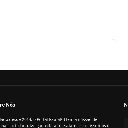
re Nós
N
ado desde 2014, o Portal PautaPB tem a missão de
rmar, noticiar, divulgar, relatar e esclarecer os assuntos e